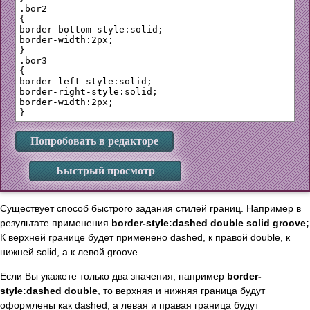
.bor2

{

border-bottom-style:solid;

border-width:2px;

}

.bor3 

{

border-left-style:solid;

border-right-style:solid;

border-width:2px;

Попробовать в редакторе
Быстрый просмотр
Существует способ быстрого задания стилей границ. Например в
результате применения
border-style:dashed double solid groove;
К верхней границе будет применено dashed, к правой double, к
нижней solid, а к левой groove.
Если Вы укажете только два значения, например
border-
style:dashed double
, то верхняя и нижняя граница будут
оформлены как dashed, а левая и правая граница будут