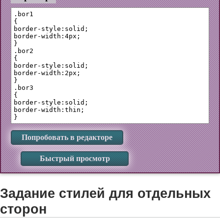
.bor1 

{

border-style:solid;

border-width:4px;

}

.bor2

{

border-style:solid;

border-width:2px;

}

.bor3 

{

border-style:solid;

border-width:thin;

Попробовать в редакторе
Быстрый просмотр
Задание стилей для отдельных
сторон