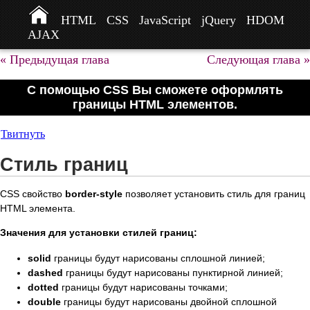
HTML
CSS
JavaScript
jQuery
HDOM
AJAX
« Предыдущая глава
Следующая глава »
С помощью CSS Вы сможете оформлять
границы HTML элементов.
Твитнуть
Стиль границ
CSS свойство
border-style
позволяет установить стиль для границ
HTML элемента.
Значения для установки стилей границ:
solid
границы будут нарисованы сплошной линией;
dashed
границы будут нарисованы пунктирной линией;
dotted
границы будут нарисованы точками;
double
границы будут нарисованы двойной сплошной