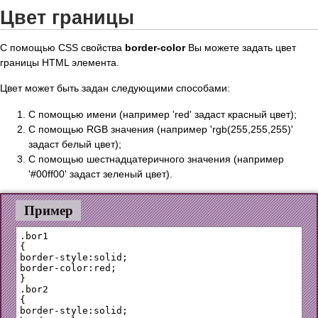
Цвет границы
С помощью CSS свойства
border-color
Вы можете задать цвет
границы HTML элемента.
Цвет может быть задан следующими способами:
С помощью имени (например 'red' задаст красный цвет);
С помощью RGB значения (например 'rgb(255,255,255)'
задаст белый цвет);
С помощью шестнадцатеричного значения (например
'#00ff00' задаст зеленый цвет).
Пример
.bor1

{

border-style:solid;

border-color:red;

}

.bor2

{

border-style:solid;
