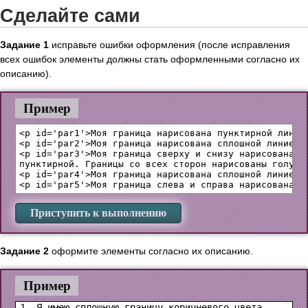
Сделайте сами
Задание 1
исправьте ошибки оформления (после исправления
всех ошибок элементы должны стать оформленными согласно их
описанию).
Пример
<p id='par1'>Моя граница нарисована пунктирной линией
<p id='par2'>Моя граница нарисована сплошной линией к
<p id='par3'>Моя граница сверху и снизу нарисована сп
пунктирной. Границы со всех сторон нарисованы голубым
<p id='par4'>Моя граница нарисована сплошной линией, 
Приступить к выполнению
Задание 2
оформите элементы согласно их описанию.
Пример
1. Я имею сплошную границу коричневого цвета.
