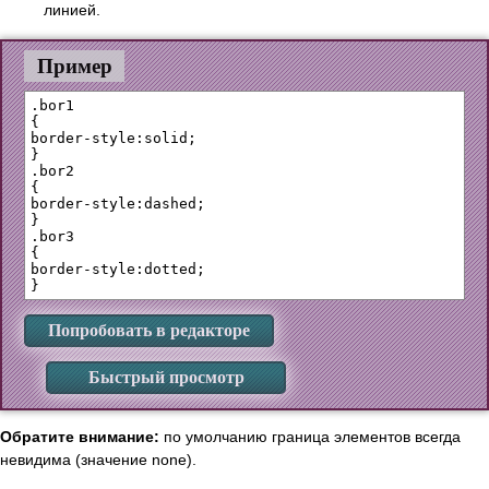
линией.
Пример
.bor1

{

border-style:solid;

}

.bor2

{

border-style:dashed;

}

.bor3 

{

border-style:dotted;

Попробовать в редакторе
Быстрый просмотр
Обратите внимание:
по умолчанию граница элементов всегда
невидима (значение none).