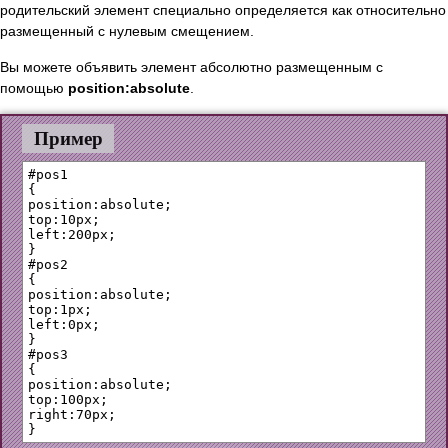
родительский элемент специально определяется как относительно
размещенный с нулевым смещением.
Вы можете объявить элемент абсолютно размещенным с
помощью
position:absolute
.
Пример
#pos1

{

position:absolute;

top:10px;

left:200px;

}

#pos2 

{

position:absolute;

top:1px;

left:0px;

}

#pos3

{

position:absolute;

top:100px;

right:70px;
