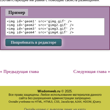
Пример
<img id='geom1' src='gimg.gif' />

<img id='geom2' src='gimg2.gif' />

<img id='geom3' src='gimg3.gif' />

Попробовать в редакторе
« Предыдущая глава
Следующая глава »
Wisdomweb.ru
© 2025.
Все права защищены. Любое использование материалов данного
сайта без разрешения администрации запрещено.
Онлайн учебники по HTML, HTML5, CSS, JavaScript, AJAX, HDOM, jQuery.
Онлайн казино с выводом денег на карту