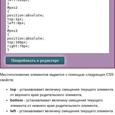
}

#pos2 

{

position:absolute;

top:1px;

left:0px;

}

#pos3

{

position:absolute;

top:100px;

right:70px;

Попробовать в редакторе
Местоположение элементов задается с помощью следующих CSS
свойств:
top
- устанавливает величину смещения текущего элемента
от верхнего края родительского элемента;
bottom
- устанавливает величину смещения текущего
элемента от нижнего края родительского элемента;
left
- устанавливает величину смещения текущего элемента