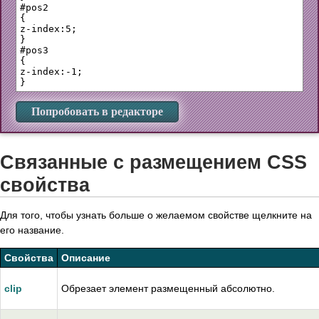
#pos2

{

z-index:5;

}

#pos3

{

z-index:-1;

Попробовать в редакторе
Связанные с размещением CSS
свойства
Для того, чтобы узнать больше о желаемом свойстве щелкните на
его название.
Свойства
Описание
clip
Обрезает элемент размещенный абсолютно.