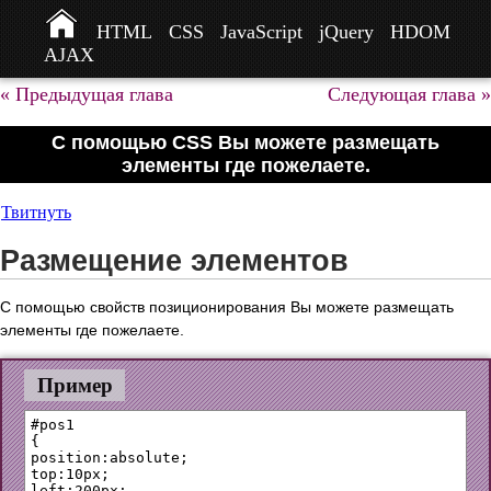
HTML
CSS
JavaScript
jQuery
HDOM
AJAX
« Предыдущая глава
Следующая глава »
С помощью CSS Вы можете размещать
элементы где пожелаете.
Твитнуть
Размещение элементов
С помощью свойств позиционирования Вы можете размещать
элементы где пожелаете.
Пример
#pos1

{

position:absolute;

top:10px;

left:200px;
