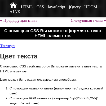
HTML
CSS
JavaScript
jQuery
HDOM
AJAX
« Предыдущая глава
Следующая глава »
С помощью CSS Вы можете оформлять текст
HTML элементов.
Твитнуть
Цвет текста
С помощью CSS свойства
color
Вы можете изменять цвет текста
HTML элементов.
Цвет может быть задан следующими способами:
С помощью названия цвета (например 'red' задаст красный
цвет);
С помощью RGB значения (например 'rgb(255,255,255)'
задаст белый цвет);