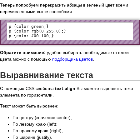
Теперь попробуем перекрасить абзацы в зеленый цвет всеми
перечисленными выше способами:
p {color:green;}

p {color:rgb(0,255,0);}

Обратите внимание:
удобно выбирать необходимые оттенки
цвета можно с помощью
подборщика цветов
.
Выравнивание текста
С помощью CSS свойства
text-align
Вы можете выровнять текст
элемента по горизонтали.
Текст может быть выровнен:
По центру (значение center);
По левому краю (left);
По правому краю (right);
По ширине (justify).