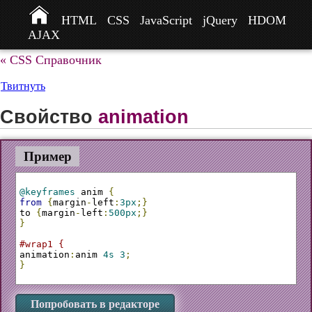
HTML
CSS
JavaScript
jQuery
HDOM
AJAX
« CSS Справочник
Твитнуть
Свойство
animation
Пример
@keyframes
 anim 
{
from
{
margin
-
left
:
3px
;}
to 
{
margin
-
left
:
500px
;}
}
#wrap1 {
animation
:
anim 
4s
3
;
}
Попробовать в редакторе