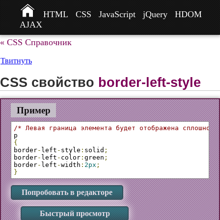
HTML
CSS
JavaScript
jQuery
HDOM
AJAX
« CSS Справочник
Твитнуть
CSS свойство
border-left-style
Пример
/* Левая граница элемента будет отображена сплошной 
{
border
-
left
-
style
:
solid
;
border
-
left
-
color
:
green
;
border
-
left
-
width
:
2px
;
}
Попробовать в редакторе
Быстрый просмотр