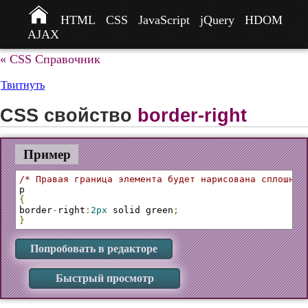
HTML
CSS
JavaScript
jQuery
HDOM
AJAX
« CSS Справочник
Твитнуть
CSS свойство
border-right
Пример
/* Правая граница элемента будет нарисована сплошной
{
border
-
right
:
2px
 solid green
;
}
Попробовать в редакторе
Быстрый просмотр