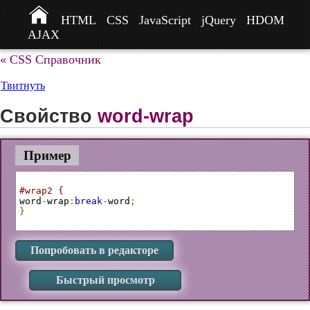
HTML
CSS
JavaScript
jQuery
HDOM
AJAX
« CSS Справочник
Твитнуть
Свойство
word-wrap
Пример
#wrap2 {
word
-
wrap
:
break
-
word
;
}
Попробовать в редакторе
Быстрый просмотр