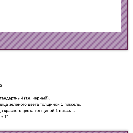
й.
тандартный (т.е. черный).
аница зеленого цвета толщиной 1 пиксель.
ца красного цвета толщиной 1 пиксель.
е 1".