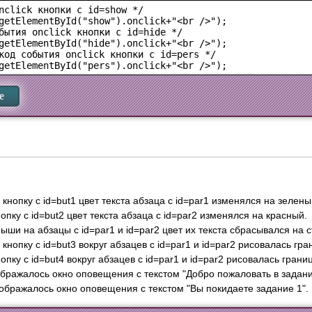
nclick кнопки с id=show */

getElementById("show").onclick+"<br />");

бытия onclick кнопки с id=hide */

getElementById("hide").onclick+"<br />");

код события onclick кнопки с id=pers */

е
нопку c id=but1 цвет текста абзаца с id=par1 изменялся на зелены
пку с id=but2 цвет текста абзаца с id=par2 изменялся на красный.
ши на абзацы с id=par1 и id=par2 цвет их текста сбрасывался на с
нопку с id=but3 вокруг абзацев с id=par1 и id=par2 рисовалась гр
пку с id=but4 вокруг абзацев с id=par1 и id=par2 рисовалась грани
ображалось окно оповещения с текстом "Добро пожаловать в задани
ображалось окно оповещения с текстом "Вы покидаете задание 1".