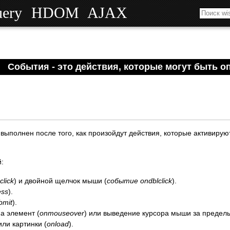
uery
HDOM
AJAX
События - это действия, которые могут быть оп
выполнен после того, как произойдут действия, которые активирую
:
lick
) и двойной щелчок мыши (
событие ondblclick
).
ess
).
bmit
).
а элемент (
onmouseover
) или выведение курсора мыши за пределы
ли картинки (
onload
).