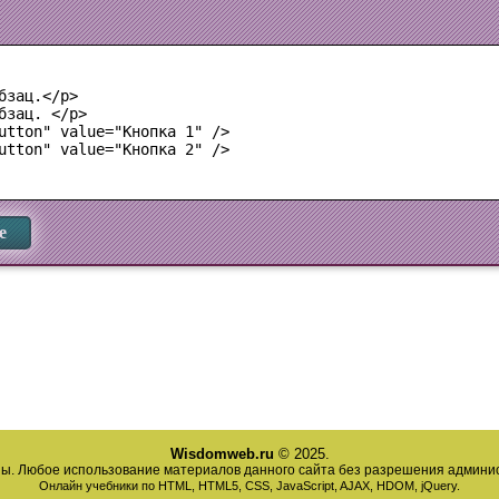
бзац.</p>

бзац. </p>

utton" value="Кнопка 1" />

utton" value="Кнопка 2" /> 

е
Wisdomweb.ru
© 2025.
ы. Любое использование материалов данного сайта без разрешения админи
Онлайн учебники по HTML, HTML5, CSS, JavaScript, AJAX, HDOM, jQuery.