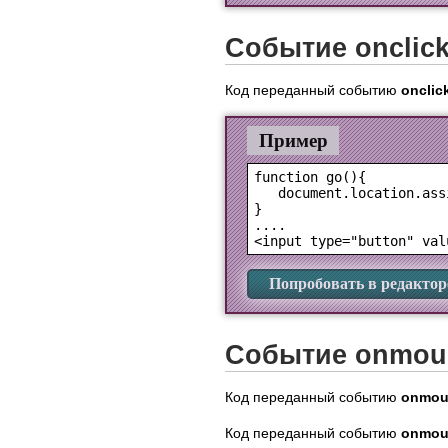
Событие onclic
Код переданный событию
onclic
Пример
function go(){

   document.location.ass
}

....

Попробовать в редактор
Событие onmous
Код переданный событию
onmou
Код переданный событию
onmou