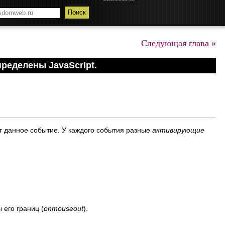
Следующая глава »
ределены JavaScript.
т данное событие. У каждого события разные
активирующие
 его границ (
onmouseout
).