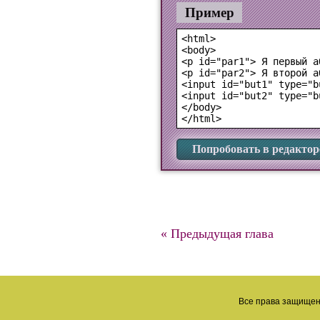
Пример
<html>

<body>

<p id="par1"> Я первый а
<p id="par2"> Я второй а
<input id="but1" type="b
<input id="but2" type="b
</body>

Попробовать в редактор
« Предыдущая глава
Все права защищен