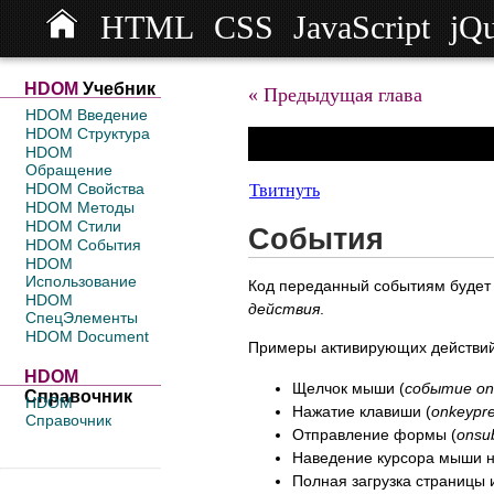
HTML
CSS
JavaScript
jQ
HDOM
Учебник
« Предыдущая глава
HDOM Введение
HDOM Структура
HDOM
Обращение
HDOM Свойства
Твитнуть
HDOM Методы
HDOM Стили
События
HDOM События
HDOM
Использование
Код переданный событиям будет 
HDOM
действия
.
СпецЭлементы
HDOM Document
Примеры активирующих действий
HDOM
Щелчок мыши (
событие onc
Справочник
HDOM
Нажатие клавиши (
onkeypr
Справочник
Отправление формы (
onsu
Наведение курсора мыши н
Полная загрузка страницы и