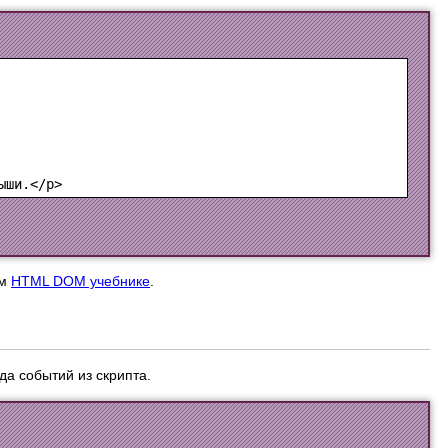
ем
HTML DOM учебнике
.
а событий из скрипта.