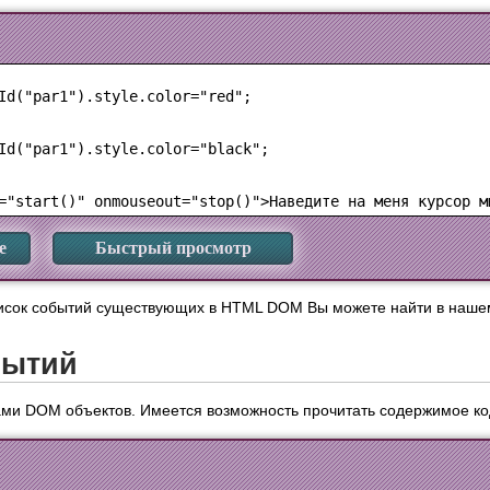
Id("par1").style.color="red";

Id("par1").style.color="black";

е
Быстрый просмотр
исок событий существующих в HTML DOM Вы можете найти в наш
бытий
ами DOM объектов. Имеется возможность прочитать содержимое код