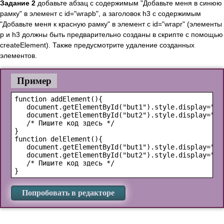
Задание 2
добавьте абзац с содержимым "Добавьте меня в синюю
рамку" в элемент с id="wrapb", а заголовок h3 с содержимым
"Добавьте меня к красную рамку" в элемент с id="wrapr" (элементы
p и h3 должны быть предварительно созданы в скрипте с помощью
createElement). Также предусмотрите удаление созданных
элементов.
Пример
function addElement(){

   document.getElementById("but1").style.display="non
   document.getElementById("but2").style.display="inl
   /* Пишите код здесь */

}

function delElement(){

   document.getElementById("but1").style.display="inl
   document.getElementById("but2").style.display="non
   /* Пишите код здесь */

Попробовать в редакторе