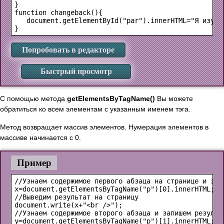
}

function changeback(){

   document.getElementById("par").innerHTML="Я изучаю
Попробовать в редакторе
Быстрый просмотр
С помощью метода
getElementsByTagName()
Вы можете
обратиться ко всем элементам с указанным именем тэга.
Метод возвращает массив элементов. Нумерация элементов в
массиве начинается с 0.
Пример
//Узнаем содержимое первого абзаца на странице и запи
x=document.getElementsByTagName("p")[0].innerHTML;

//Выведим результат на страницу

document.write(x+"<br />");

//Узнаем содержимое второго абзаца и запишем результа
y=document.getElementsByTagName("p")[1].innerHTML;
