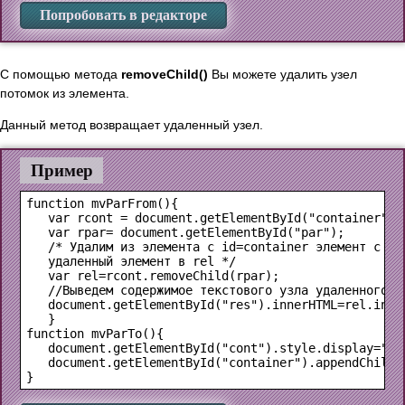
Попробовать в редакторе
С помощью метода
removeChild()
Вы можете удалить узел
потомок из элемента.
Данный метод возвращает удаленный узел.
Пример
function mvParFrom(){

   var rcont = document.getElementById("container");

   var rpar= document.getElementById("par");

   /* Удалим из элемента с id=container элемент с id=
   удаленный элемент в rel */

   var rel=rcont.removeChild(rpar);

   //Выведем содержимое текстового узла удаленного эл
   document.getElementById("res").innerHTML=rel.inner
   }

function mvParTo(){

   document.getElementById("cont").style.display="non
   document.getElementById("container").appendChild(