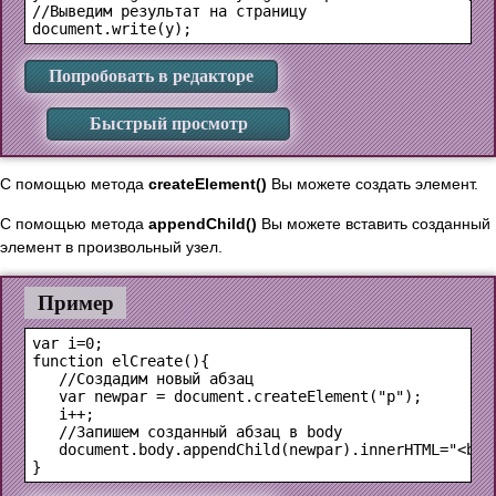
//Выведим результат на страницу

Попробовать в редакторе
Быстрый просмотр
С помощью метода
createElement()
Вы можете создать элемент.
С помощью метода
appendChild()
Вы можете вставить созданный
элемент в произвольный узел.
Пример
var i=0;

function elCreate(){

   //Создадим новый абзац

   var newpar = document.createElement("p");

   i++;

   //Запишем созданный абзац в body

   document.body.appendChild(newpar).innerHTML="<b>Я