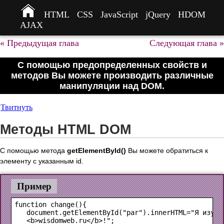
HTML
CSS
JavaScript
jQuery
HDOM
AJAX
« Предыдущая глава
Следующая глава »
С помощью предопределенных свойств и
методов Вы можете производить различные
манипуляции над DOM.
Твитнуть
Методы HTML DOM
С помощью метода
getElementById()
Вы можете обратиться к
элементу с указанным id.
Пример
function change(){

   document.getElementById("par").innerHTML="Я изучаю
   <b>wisdomweb.ru</b>!";
