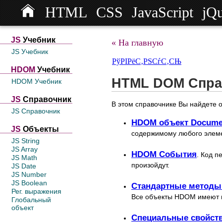
HTML
CSS
JavaScript
jQ
JS
Учебник
« На главную
JS Учебник
РўРІРёС‚РЅСѓС‚СЊ
HDOM
Учебник
HTML DOM Спра
HDOM Учебник
JS
Справочник
В этом справочнике Вы найдете 
JS Справочник
HDOM объект Docume
JS
Объекты
содержимому любого элеме
JS String
JS Array
HDOM События
. Код п
JS Math
произойдут.
JS Date
JS Number
JS Boolean
Стандартные методы
Рег. выражения
Все объекты HDOM имеют н
Глобальный
объект
Специальные свойст