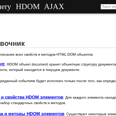
uery
HDOM
AJAX
вочник
описание всех свойств и методов HTML DOM объектов:
nt
. HDOM объект document хранит объектную структуру документа
нта, который находится в текущем документе.
ереданный событиям будет исполнен только после того, как опред
 и свойства HDOM элементов
. Для каждого элемента наход
абор стандартных свойств и методов.
ва и методы HDOM элементов
. Существуют некоторые элем