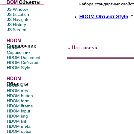
BOM
Объекты
набора стандартных свойст
JS Window
JS Location
HDOM Объект Style
. 
JS Navigator
JS History
JS Screen
HDOM
Справочник
« На главную
HDOM
Справочник
HDOM Document
HDOM События
HDOM Style
HDOM
Объекты
HDOM a
HDOM area
HDOM button
HDOM form
HDOM iframe
HDOM input
HDOM img
HDOM link
HDOM meta
HDOM option