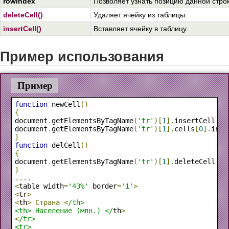
rowIndex
Позволяет узнать позицию данной строк
deleteCell()
Удаляет ячейку из таблицы.
insertCell()
Вставляет ячейку в таблицу.
Пример использования
Пример
function
 newCell
()
{
document
.
getElementsByTagName
(
'tr'
)[
1
].
insertCell
(
0
)
document
.
getElementsByTagName
(
'tr'
)[
1
].
cells
[
0
].
inne
}
function
 delCell
()
{
document
.
getElementsByTagName
(
'tr'
)[
1
].
deleteCell
(
0
)
}
....
<
table width
=
'43%'
 border
=
'1'
>
<
tr
>
<
th
>
Страна
<
/th>

<th> Население (млн.) </
th
>
<
/tr>

<tr>
