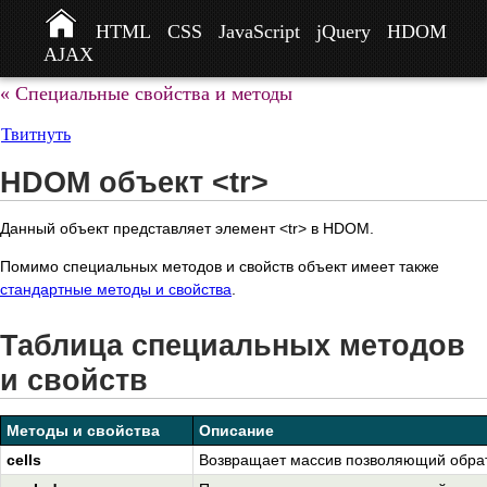
HTML
CSS
JavaScript
jQuery
HDOM
AJAX
« Специальные свойства и методы
Твитнуть
HDOM объект <tr>
Данный объект представляет элемент <tr> в HDOM.
Помимо специальных методов и свойств объект имеет также
стандартные методы и свойства
.
Таблица специальных методов
и свойств
Методы и свойства
Описание
cells
Возвращает массив позволяющий обрати