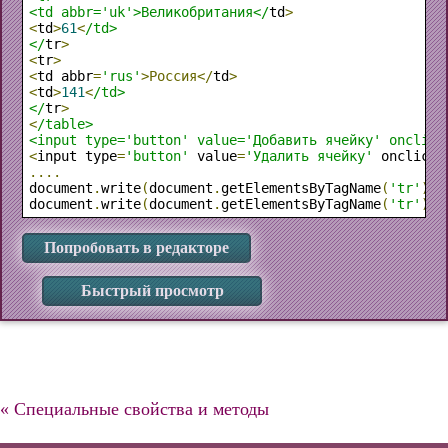
<td abbr='uk'>Великобритания</
td
>
<
td
>
61
<
/td>

</
tr
>
<
tr
>
<
td abbr
=
'rus'
>Россия</
td
>
<
td
>
141
<
/td>

</
tr
>
<
/table>

<input type='button' value='Добавить ячейку' onclick
<
input type
=
'button'
 value
=
'Удалить ячейку'
 onclick
=
....
document
.
write
(
document
.
getElementsByTagName
(
'tr'
)[
1
document
.
write
(
document
.
getElementsByTagName
(
'tr'
)[
2
Попробовать в редакторе
Быстрый просмотр
« Специальные свойства и методы