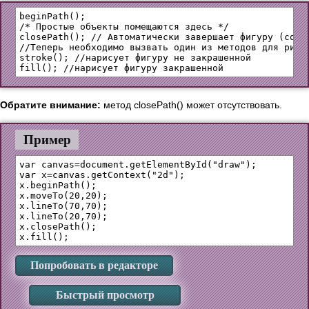
beginPath();

/* Простые объекты помещаются здесь */

closePath(); // Автоматически завершает фигуру (соеди
//Теперь необходимо вызвать один из методов для рисов
stroke(); //нарисует фигуру не закрашенной

Обратите внимание:
метод closePath() может отсутствовать.
Пример
var canvas=document.getElementById("draw");

var x=canvas.getContext("2d");

x.beginPath();

x.moveTo(20,20);

x.lineTo(70,70);

x.lineTo(20,70);

x.closePath();

Попробовать в редакторе
Быстрый просмотр