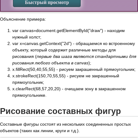
Быстрый просмотр
Объяснение примера:
var canvas=document.getElementById("draw") - находим
нужный холст;
var x=canvas.getContext("2d") - обращаемся ко встроенному
объекту, который содержит различные методы для
рисования (
первые два шага являются стандартными для
рисования любого объекта в canvas
);
x.fillRect(50,40,55,55) - рисуем закрашенный прямоугольник;
x.strokeRect(150,70,55,55) - рисуем не закрашенный
прямоугольник;
x.clearRect(68,57,20,20) - очищаем зону в закрашенном
прямоугольнике.
Рисование составных фигур
Составные фигуры состоят из нескольких соединенных простых
объектов (таких как линии, круги и т.д.).