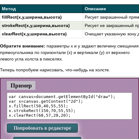
Метод
Описание
fillRect(x,y,ширина,высота)
Рисует закрашенный прям
strokeRect(x,y,ширина,высота)
Рисует не закрашенный п
clearRect(x,y,ширина,высота)
Очищает указанную зону 
Обратите внимание:
параметры x и y задают величину смещения
прямоугольника по горизонтали (x) и вертикали (y) от верхнего
левого угла холста в пикселях.
Теперь попробуем нарисовать, что-нибудь на холсте.
Пример
var canvas=document.getElementById("draw");

var x=canvas.getContext("2d");

x.fillRect(50,40,55,55);

x.strokeRect(150,70,55,55);

Попробовать в редакторе