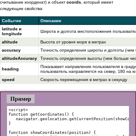
считывание координат) и объект
coords
, который имеет
следующие свойства:
Событие
Описание
latitude и
Широта и долгота местоположения пользовате
longitude
altitude
Высота от уровня моря в метрах
accuracy
Точность определения широты и долготы (чем 
altitudeAccuracy
Точность определения высоты (чем больше чис
Показывает направление пользователя в градусах
heading
пользователь направляется на север, 180 на юг 
speed
Скорость перемещения в метрах в секунду
Пример
<script>

function getCoordinates() {

   navigator.geolocation.getCurrentPosition(showCoord
}

function showCoordinates(position) {
