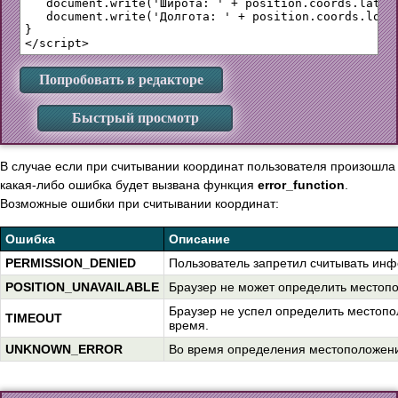
   document.write('Широта: ' + position.coords.latitu
   document.write('Долгота: ' + position.coords.longi
}

Попробовать в редакторе
Быстрый просмотр
В случае если при считывании координат пользователя произошла
какая-либо ошибка будет вызвана функция
error_function
.
Возможные ошибки при считывании координат:
Ошибка
Описание
PERMISSION_DENIED
Пользователь запретил считывать ин
POSITION_UNAVAILABLE
Браузер не может определить местоп
Браузер не успел определить местоп
TIMEOUT
время.
UNKNOWN_ERROR
Во время определения местоположени