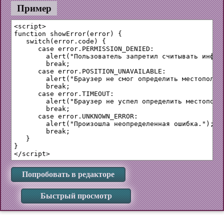
Пример
<script>

function showError(error) {

   switch(error.code) {

      case error.PERMISSION_DENIED:

	alert("Пользователь запретил считывать информацию о его местоположении.");

	break;

      case error.POSITION_UNAVAILABLE:

	alert("Браузер не смог определить местоположение пользователя.");

	break;

      case error.TIMEOUT:

	alert("Браузер не успел определить местоположение за выделенное ему время.");

	break;

      case error.UNKNOWN_ERROR:

	alert("Произошла неопределенная ошибка.");

	break;

   }

}

Попробовать в редакторе
Быстрый просмотр