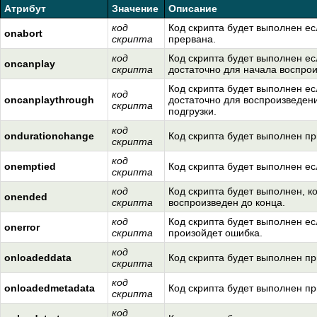
Атрибут
Значение
Описание
код
Код скрипта будет выполнен ес
onabort
скрипта
прервана.
код
Код скрипта будет выполнен е
oncanplay
скрипта
достаточно для начала воспро
Код скрипта будет выполнен е
код
oncanplaythrough
достаточно для воспроизведени
скрипта
подгрузки.
код
ondurationchange
Код скрипта будет выполнен п
скрипта
код
onemptied
Код скрипта будет выполнен ес
скрипта
код
Код скрипта будет выполнен, к
onended
скрипта
воспроизведен до конца.
код
Код скрипта будет выполнен ес
onerror
скрипта
произойдет ошибка.
код
onloadeddata
Код скрипта будет выполнен пр
скрипта
код
onloadedmetadata
Код скрипта будет выполнен пр
скрипта
код