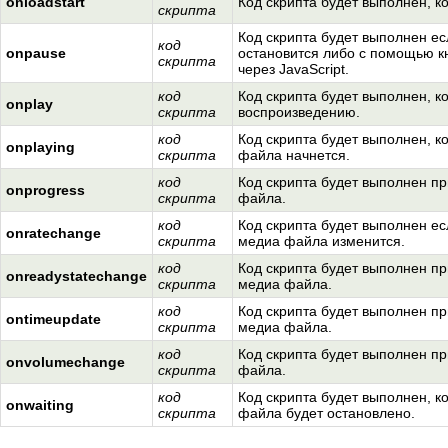
onloadstart
Код скрипта будет выполнен, ко
скрипта
Код скрипта будет выполнен е
код
onpause
остановится либо с помощью к
скрипта
через JavaScript.
код
Код скрипта будет выполнен, ко
onplay
скрипта
воспроизведению.
код
Код скрипта будет выполнен, к
onplaying
скрипта
файла начнется.
код
Код скрипта будет выполнен п
onprogress
скрипта
файла.
код
Код скрипта будет выполнен ес
onratechange
скрипта
медиа файла изменится.
код
Код скрипта будет выполнен п
onreadystatechange
скрипта
медиа файла.
код
Код скрипта будет выполнен п
ontimeupdate
скрипта
медиа файла.
код
Код скрипта будет выполнен п
onvolumechange
скрипта
файла.
код
Код скрипта будет выполнен, к
onwaiting
скрипта
файла будет остановлено.