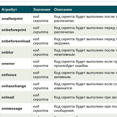
Атрибут
Значение
Описание
код
Код скрипта будет выполнен после т
onafterprint
скрипта
распечатан.
код
Код скрипта будет выполнен перед т
onbeforeprint
скрипта
распечатан.
код
Код скрипта будет выполнен перед т
onbeforeonload
скрипта
загружен.
код
Код скрипта будет выполнен после т
onblur
скрипта
неактивным.
код
Код скрипта будет выполнен если п
onerror
скрипта
произойдет ошибка.
код
Код скрипта будет выполнен после т
onfocus
скрипта
активным.
код
Код скрипта будет выполнен если 
onhaschange
скрипта
изменится.
код
onload
Код скрипта будет выполнен при заг
скрипта
код
Код скрипта будет выполнен при п
onmessage
скрипта
сообщения.