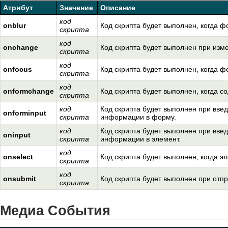
Атрибут
Значение
Описание
код
onblur
Код скрипта будет выполнен, когда ф
скрипта
код
onchange
Код скрипта будет выполнен при из
скрипта
код
onfocus
Код скрипта будет выполнен, когда ф
скрипта
код
onformchange
Код скрипта будет выполнен, когда 
скрипта
код
Код скрипта будет выполнен при вве
onforminput
скрипта
информации в форму.
код
Код скрипта будет выполнен при вве
oninput
скрипта
информации в элемент.
код
onselect
Код скрипта будет выполнен, когда э
скрипта
код
onsubmit
Код скрипта будет выполнен при отп
скрипта
Медиа События