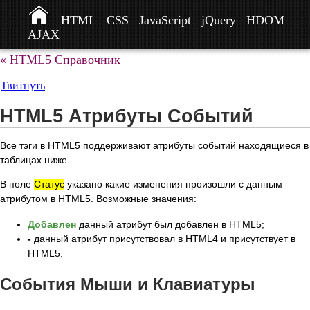
HTML
CSS
JavaScript
jQuery
HDOM
AJAX
« HTML5 Справочник
Твитнуть
HTML5 Атрибуты Событий
Все тэги в HTML5 поддерживают атрибуты событий находящиеся в
таблицах ниже.
В поле
Статус
указано какие изменения произошли с данным
атрибутом в HTML5. Возможные значения:
Добавлен
данный атрибут был добавлен в HTML5;
-
данный атрибут присутствовал в HTML4 и присутствует в
HTML5.
События Мыши и Клавиатуры