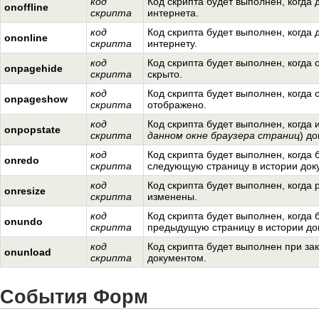
код
Код скрипта будет выполнен, когда 
onoffline
скрипта
интернета.
код
Код скрипта будет выполнен, когда 
ononline
скрипта
интернету.
код
Код скрипта будет выполнен, когда 
onpagehide
скрипта
скрыто.
код
Код скрипта будет выполнен, когда 
onpageshow
скрипта
отображено.
код
Код скрипта будет выполнен, когда 
onpopstate
скрипта
данном окне браузера страниц
) д
код
Код скрипта будет выполнен, когда
onredo
скрипта
следующую страницу в истории док
код
Код скрипта будет выполнен, когда
onresize
скрипта
изменены.
код
Код скрипта будет выполнен, когда
onundo
скрипта
предыдущую страницу в истории до
код
Код скрипта будет выполнен при за
onunload
скрипта
документом.
События Форм