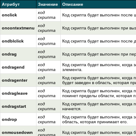
Атрибут
Значение
Описание
код
onclick
Код скрипта будет выполнен после
скрипта
код
oncontextmenu
Код скрипта будет выполнен при выз
скрипта
код
ondblclick
Код скрипта будет выполнен после 
скрипта
код
ondrag
Код скрипта будет выполнен при пе
скрипта
код
Код скрипта будет выполнен, когда 
ondragend
скрипта
элемента.
код
Код скрипта будет выполнен, когда
ondragenter
скрипта
будет заведен в область, которая пр
код
Код скрипта будет выполнен, когда
ondragleave
скрипта
покинет пределы области, которая п
код
Код скрипта будет выполнен, когда
ondragstart
скрипта
начнется.
код
Код скрипта будет выполнен, когда 
ondrop
скрипта
область, которая принимает его.
код
onmousedown
Код скрипта будет выполнен, когда
скрипта