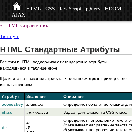
HTML
CSS
JavaScript
jQuery
HDOM
AJAX
« HTML Справочник
Твитнуть
HTML Стандартные Атрибуты
Все тэги в HTML поддерживают стандартные атрибуты
находящиеся в таблице ниже.
Щелкните на названии атрибута, чтобы посмотреть пример с его
использованием.
Атрибут
Значение
Описание
accesskey
клавиша
Определяет сочетание клавиш для 
class
имя класса
Задает для элемента CSS класс.
Определяет направление текста э
ltr
ltr
указывает направление текста с
dir
rtl
rtl
указывает направление текста с
auto