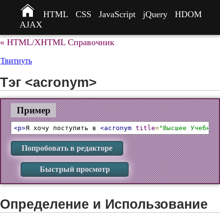
HTML
CSS
JavaScript
jQuery
HDOM
AJAX
« HTML/XHTML Справочник
Твитнуть
Тэг <acronym>
Пример
<p>
Я хочу поступить в 
<acronym
title
=
"Высшее Учебное
Попробовать в редакторе
Быстрый просмотр
Определение и Использование