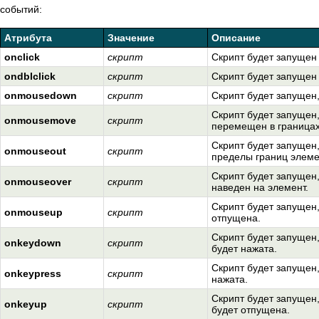
событий:
Атрибута
Значение
Описание
onclick
скрипт
Скрипт будет запущен
ondblclick
скрипт
Скрипт будет запущен
onmousedown
скрипт
Скрипт будет запущен,
Скрипт будет запущен,
onmousemove
скрипт
перемещен в границах
Скрипт будет запущен,
onmouseout
скрипт
пределы границ элеме
Скрипт будет запущен,
onmouseover
скрипт
наведен на элемент.
Скрипт будет запущен,
onmouseup
скрипт
отпущена.
Скрипт будет запущен
onkeydown
скрипт
будет нажата.
Скрипт будет запущен,
onkeypress
скрипт
нажата.
Скрипт будет запущен
onkeyup
скрипт
будет отпущена.