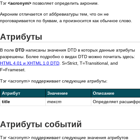
Тэг
<acronym>
позволяет определить акроним.
Акроним отличается от аббревиатуры тем, что он не
проговаривается по буквам, а произносится как обычное слово.
Атрибуты
В поле
DTD
написаны значения DTD в которых данные атрибуты
разрешены. Более подробно о видах DTD можно почитать здесь:
HTML 4.01 и XHTML 1.0 DTD
. S=Strict, T=Transitional, and
F=Frameset.
Тэг <acronym> поддерживает следующие атрибуты:
Атрибут
Значение
Описание
title
текст
Определяет расшифро
Атрибуты событий
Тэг <acronym> поддерживает следующие значения атрибутов