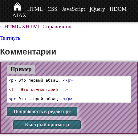
HTML
CSS
JavaScript
jQuery
HDOM
AJAX
« HTML/XHTML Справочник
Твитнуть
Комментарии
Пример
<p>
 Это первый абзац. 
</p>
<!-- Это комментарий -->
<p>
 Это второй абзац. 
</p>
Попробовать в редакторе
Быстрый просмотр