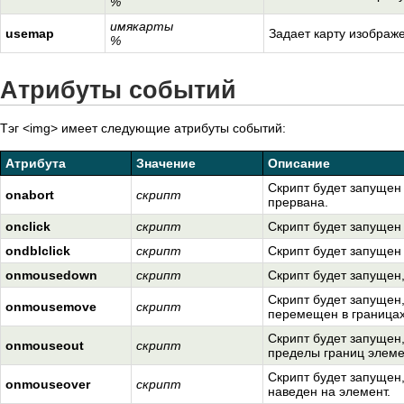
%
имякарты
usemap
Задает карту изображ
%
Атрибуты событий
Тэг <img> имеет следующие атрибуты событий:
Атрибута
Значение
Описание
Скрипт будет запущен 
onabort
скрипт
прервана.
onclick
скрипт
Скрипт будет запущен
ondblclick
скрипт
Скрипт будет запущен
onmousedown
скрипт
Скрипт будет запущен,
Скрипт будет запущен,
onmousemove
скрипт
перемещен в границах
Скрипт будет запущен,
onmouseout
скрипт
пределы границ элеме
Скрипт будет запущен,
onmouseover
скрипт
наведен на элемент.