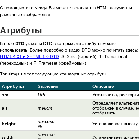
С помощью тэга
<img>
Вы можете вставлять в HTML документы
различные изображения.
Атрибуты
В поле
DTD
указаны DTD в которых эти атрибуты можно
использовать. Более подробно о видах DTD можно почитать здесь:
HTML 4.01 и XHTML 1.0 DTD
. S=Strict (строгий), T=Transitional
(переходный) и F=Frameset (фреймовый).
Тэг <img> имеет следующие стандартные атрибуты:
Атрибуты
Значение
Описание
src
URL
Указывает адрес карти
Определяет альтернат
alt
текст
отображен в случае, е
отобразить.
пиксели
height
Устанавливает высоту 
%
пиксели
width
Устанавливает ширину