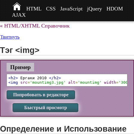
HTML
CSS
JavaScript
jQuery
HDOM
AJAX
« HTML/XHTML Справочник
Твитнуть
Тэг <img>
Пример
<h2>
 Ергаки 2010 
</h2>
<img
src
=
'mountimg3.jpg'
alt
=
'mountimg'
width
=
'300'
Попробовать в редакторе
Быстрый просмотр
Определение и Использование