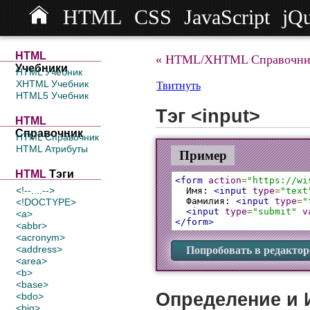
HTML
CSS
JavaScript
jQ
HTML
« HTML/XHTML Справочни
Учебники
HTML Учебник
XHTML Учебник
Твитнуть
HTML5 Учебник
Тэг <input>
HTML
Справочник
HTML Справочник
HTML Атрибуты
Пример
HTML
Тэги
<form
action
=
"https://wi
<!--....-->
  Имя: 
<input
type
=
"text
  Фамилия: 
<input
type
=
"
<!DOCTYPE>
<input
type
=
"submit"
v
<a>
</form>
<abbr>
<acronym>
<address>
Попробовать в редактор
<area>
<b>
<base>
Определение и 
<bdo>
<big>