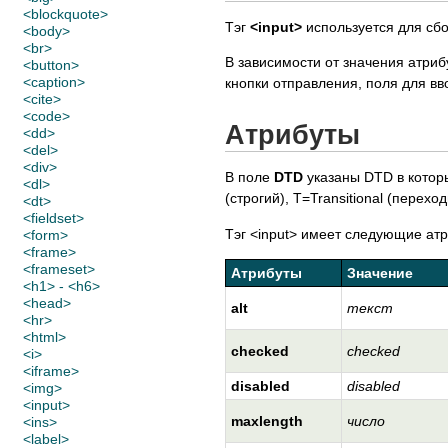
<blockquote>
Тэг
<input>
используется для сб
<body>
<br>
В зависимости от значения атриб
<button>
<caption>
кнопки отправления, поля для вво
<cite>
<code>
Атрибуты
<dd>
<del>
<div>
В поле
DTD
указаны DTD в котор
<dl>
(строгий), T=Transitional (перех
<dt>
<fieldset>
Тэг <input> имеет следующие атр
<form>
<frame>
<frameset>
Атрибуты
Значение
<h1> - <h6>
<head>
alt
текст
<hr>
<html>
checked
checked
<i>
<iframe>
disabled
disabled
<img>
<input>
maxlength
число
<ins>
<label>