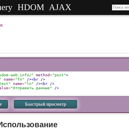
uery
HDOM
AJAX
к
sdom-web.info/"
method
=
"post"
>
"
name
=
"fn"
/><br
/>
text"
name
=
"ln"
/><br
/>
alue
=
"Отправить данные"
/>
е
Быстрый просмотр
Использование