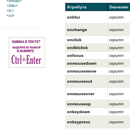
<thead>
<title>
Атрибута
Значение
<tr>
<ul>
onblur
скрипт
onchange
скрипт
onclick
скрипт
ondblclick
скрипт
onfocus
скрипт
onmousedown
скрипт
onmousemove
скрипт
onmouseout
скрипт
onmouseover
скрипт
onmouseup
скрипт
onkeydown
скрипт
onkeypress
скрипт