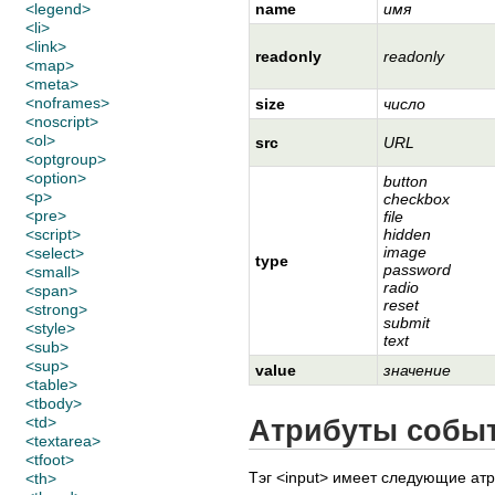
<legend>
name
имя
<li>
<link>
readonly
readonly
<map>
<meta>
<noframes>
size
число
<noscript>
<ol>
src
URL
<optgroup>
<option>
button
<p>
checkbox
<pre>
file
<script>
hidden
image
<select>
type
password
<small>
radio
<span>
reset
<strong>
submit
<style>
text
<sub>
<sup>
value
значение
<table>
<tbody>
<td>
Атрибуты собы
<textarea>
<tfoot>
Тэг <input> имеет следующие ат
<th>