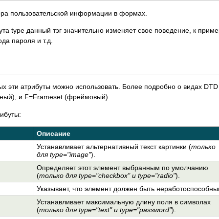
ора пользовательской информации в формах.
ута type данный тэг значительно изменяет свое поведение, к приме
да пароля и т.д.
ых эти атрибуты можно использовать. Более подробно о видах DTD
одный), и F=Frameset (фреймовый).
ибуты:
Описание
Устанавливает альтернативный текст картинки (
только
для type="image"
).
Определяет этот элемент выбранным по умолчанию
(
только для type="checkbox" и type="radio"
).
Указывает, что элемент должен быть неработоспособны
Устанавливает максимальную длину поля в символах
(
только для type="text" и type="password"
).