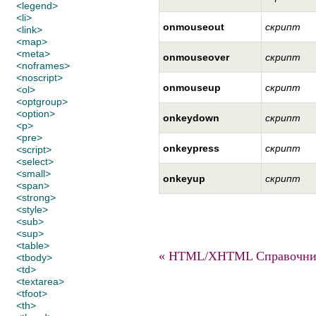
<legend>
<li>
onmouseout
скрипт
<link>
<map>
<meta>
onmouseover
скрипт
<noframes>
<noscript>
onmouseup
скрипт
<ol>
<optgroup>
<option>
onkeydown
скрипт
<p>
<pre>
onkeypress
скрипт
<script>
<select>
<small>
onkeyup
скрипт
<span>
<strong>
<style>
<sub>
<sup>
<table>
« HTML/XHTML Справочни
<tbody>
<td>
<textarea>
<tfoot>
<th>