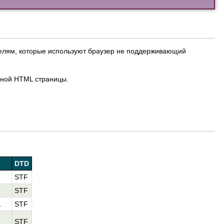
телям, которые используют браузер не поддерживающий
чной HTML страницы.
DTD
STF
STF
.
STF
STF