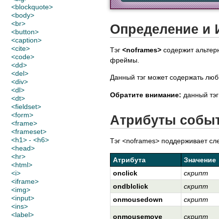
<blockquote>
<body>
<br>
Определение и 
<button>
<caption>
<cite>
Тэг
<noframes>
содержит альтер
<code>
фреймы.
<dd>
<del>
Данный тэг может содержать люб
<div>
<dl>
Обратите внимание:
данный тэг
<dt>
<fieldset>
<form>
Атрибуты собы
<frame>
<frameset>
<h1> - <h6>
Тэг <noframes> поддерживает сл
<head>
<hr>
Атрибута
Значение
<html>
<i>
onclick
скрипт
<iframe>
ondblclick
скрипт
<img>
<input>
onmousedown
скрипт
<ins>
<label>
onmousemove
скрипт