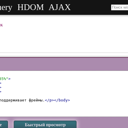
uery
HDOM
AJAX
к
35%"
>
>
>
>
поддерживает фреймы.
</p></body>
е
Быстрый просмотр