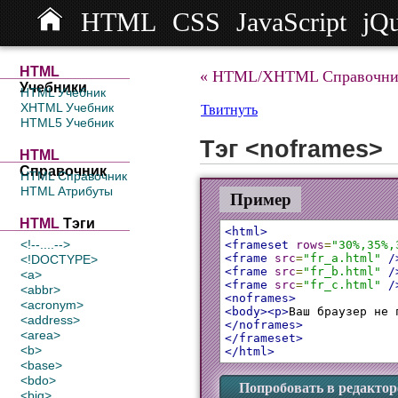
HTML
CSS
JavaScript
jQ
HTML
« HTML/XHTML Справочни
Учебники
HTML Учебник
XHTML Учебник
Твитнуть
HTML5 Учебник
Тэг <noframes>
HTML
Справочник
HTML Справочник
HTML Атрибуты
Пример
HTML
Тэги
<html>
<!--....-->
<frameset
rows
=
"30%,35%,
<frame
src
=
"fr_a.html"
/
<!DOCTYPE>
<frame
src
=
"fr_b.html"
/
<a>
<frame
src
=
"fr_c.html"
/
<abbr>
<noframes>
<acronym>
<body><p>
Ваш браузер не 
<address>
</noframes>
<area>
</frameset>
<b>
</html>
<base>
<bdo>
Попробовать в редактор
<big>