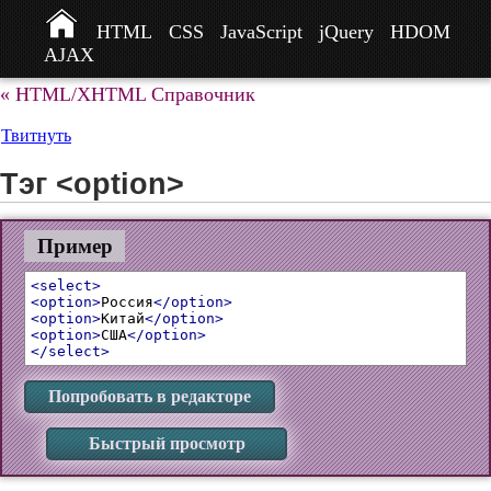
HTML
CSS
JavaScript
jQuery
HDOM
AJAX
« HTML/XHTML Справочник
Твитнуть
Тэг <option>
Пример
<select>
<option>
Россия
</option>
<option>
Китай
</option>
<option>
США
</option>
</select>
Попробовать в редакторе
Быстрый просмотр