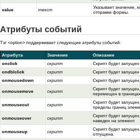
Указывает значение, 
value
текст
отправки формы.
Атрибуты событий
Тэг <option> поддерживает следующие атрибуты событий:
Атрибута
Значение
Описание
onclick
скрипт
Скрипт будет запущен
ondblclick
скрипт
Скрипт будет запущен
onmousedown
скрипт
Скрипт будет запущен,
Скрипт будет запущен,
onmousemove
скрипт
перемещен в границах
Скрипт будет запущен,
onmouseout
скрипт
пределы границ элеме
Скрипт будет запущен,
onmouseover
скрипт
наведен на элемент.
Скрипт будет запущен,
onmouseup
скрипт
отпущена.