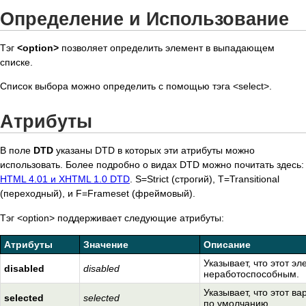
Определение и Использование
Тэг
<option>
позволяет определить элемент в выпадающем
списке.
Список выбора можно определить с помощью тэга <select>.
Атрибуты
В поле
DTD
указаны DTD в которых эти атрибуты можно
использовать. Более подробно о видах DTD можно почитать здесь:
HTML 4.01 и XHTML 1.0 DTD
. S=Strict (строгий), T=Transitional
(переходный), и F=Frameset (фреймовый).
Тэг <option> поддерживает следующие атрибуты:
Атрибуты
Значение
Описание
Указывает, что этот э
disabled
disabled
неработоспособным.
Указывает, что этот в
selected
selected
по умолчанию.