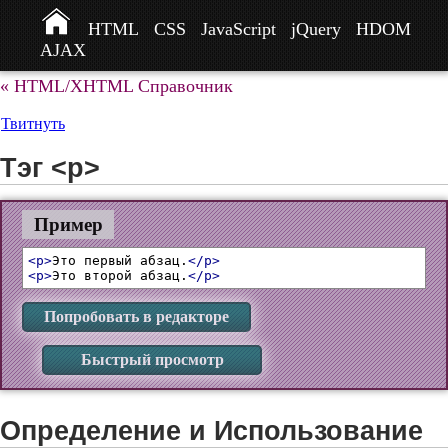
HTML
CSS
JavaScript
jQuery
HDOM
AJAX
« HTML/XHTML Справочник
Твитнуть
Тэг <p>
Пример
<p>
Это первый абзац.
</p>
<p>
Это второй абзац.
</p>
Попробовать в редакторе
Быстрый просмотр
Определение и Использование