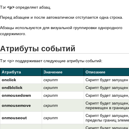
Тэг
<p>
определяет абзац.
Перед абзацем и после автоматически отступается одна строка.
Абзацы используются для визуальной группировки однородного
содержимого.
Атрибуты событий
Тэг <p> поддерживает следующие атрибуты событий:
Атрибута
Значение
Описание
onclick
скрипт
Скрипт будет запущен
ondblclick
скрипт
Скрипт будет запущен
onmousedown
скрипт
Скрипт будет запущен,
Скрипт будет запущен,
onmousemove
скрипт
перемещен в границах
Скрипт будет запущен,
onmouseout
скрипт
пределы границ элеме
Скрипт будет запущен,