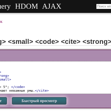
uery
HDOM
AJAX
к
g> <small> <code> <cite> <strong
>
rong>
small>
= 5"; 
</code>
мают неважные умы.
</cite>
е
Быстрый просмотр