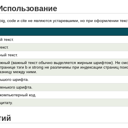
Использование
, big, code и cite не являются устаревшими, но при оформлении те
 текст.
екст.
ый текст.
важный (важный текст обычно выделяется жирным шрифтом). Не см
 странице тэги b и strong не различимы при индексации страниц пои
азницу между ними.
льшого шрифта.
ленького шрифта.
 компьютерный код.
цитату.
тий