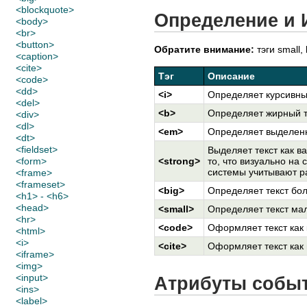
<blockquote>
Определение и 
<body>
<br>
<button>
Обратите внимание:
тэги small
<caption>
<cite>
Тэг
Описание
<code>
<dd>
<i>
Определяет курсивный
<del>
<b>
Определяет жирный т
<div>
<dl>
<em>
Определяет выделенн
<dt>
<fieldset>
Выделяет текст как 
<form>
<strong>
то, что визуально на
системы учитывают р
<frame>
<frameset>
<big>
Определяет текст бо
<h1> - <h6>
<head>
<small>
Определяет текст ма
<hr>
<code>
Оформляет текст как
<html>
<i>
<cite>
Оформляет текст как 
<iframe>
<img>
<input>
Атрибуты собы
<ins>
<label>