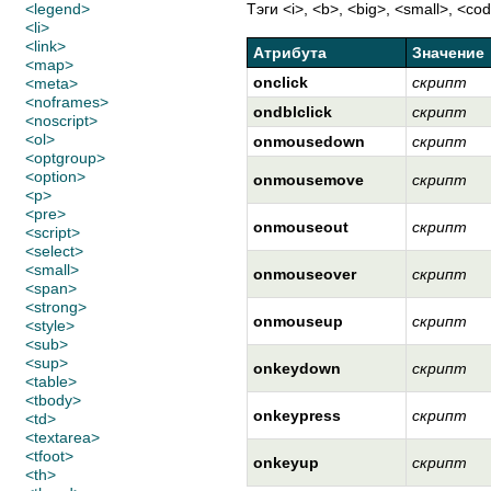
<legend>
Тэги <i>, <b>, <big>, <small>, <
<li>
<link>
Атрибута
Значение
<map>
onclick
скрипт
<meta>
<noframes>
ondblclick
скрипт
<noscript>
<ol>
onmousedown
скрипт
<optgroup>
<option>
onmousemove
скрипт
<p>
<pre>
onmouseout
скрипт
<script>
<select>
<small>
onmouseover
скрипт
<span>
<strong>
onmouseup
скрипт
<style>
<sub>
<sup>
onkeydown
скрипт
<table>
<tbody>
onkeypress
скрипт
<td>
<textarea>
<tfoot>
onkeyup
скрипт
<th>