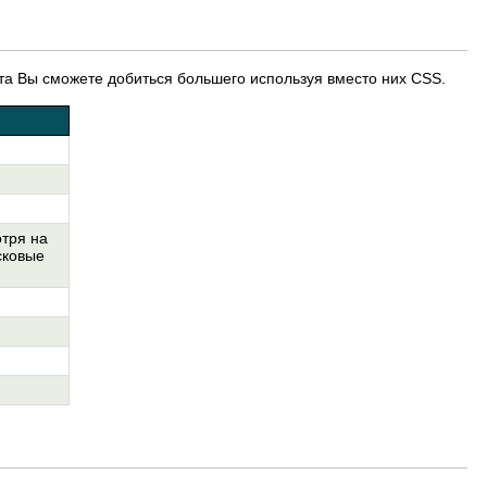
кста Вы сможете добиться большего используя вместо них CSS.
отря на
сковые