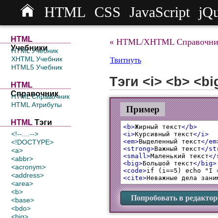
HTML
CSS
JavaScript
jQ
HTML
« HTML/XHTML Справочни
Учебники
HTML Учебник
XHTML Учебник
Твитнуть
HTML5 Учебник
Тэги <i> <b> <bi
HTML
Справочник
HTML Справочник
HTML Атрибуты
Пример
HTML
Тэги
<b>
Жирный текст
</b>
<!--....-->
<i>
Курсивный текст
</i>
<em>
Выделенный текст
</em
<!DOCTYPE>
<strong>
Важный текст
</st
<a>
<small>
Маленький текст
</
<abbr>
<big>
Большой текст
</big>
<acronym>
<code>
if (i==5) echo "I 
<address>
<cite>
Неважные дела зани
<area>
<b>
Попробовать в редактор
<base>
<bdo>
<big>