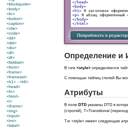
</head>
<blockquote>
<body>
<body>
<h1>
 Я заголовок оформле
<br>
<p>
 Я абзац оформленный 
<button>
</body>
<caption>
</html>
<cite>
<code>
Попробовать в редактор
<dd>
<del>
<div>
<dl>
Определение и 
<dt>
<fieldset>
<form>
В тэге
<style>
определяются табл
<frame>
<frameset>
С помощью таблиц стилей Вы мо
<h1> - <h6>
<head>
Атрибуты
<hr>
<html>
<i>
В поле
DTD
указаны DTD в котор
<iframe>
(строгий), T=Transitional (перех
<img>
<input>
<ins>
Тэг <style> имеет следующие атр
<label>