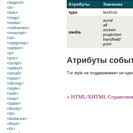
<legend>
Атрибуты
Значение
<li>
type
text/css
<link>
<map>
aural
<meta>
all
<noframes>
screen
media
<noscript>
projection
<ol>
handheld
<optgroup>
print
<option>
<p>
<pre>
Атрибуты собы
<script>
<select>
Тэг style не поддерживает ни одн
<small>
<span>
<strong>
<style>
<sub>
« HTML/XHTML Справочни
<sup>
<table>
<tbody>
<td>
<textarea>
<tfoot>
<th>