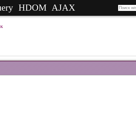
uery
HDOM
AJAX
к