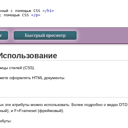
нный с помощью CSS 
</h1>
с помощью CSS 
</p>
е
Быстрый просмотр
Использование
ицы стилей (CSS).
жете оформлять HTML документы.
ых эти атрибуты можно использовать. Более подробно о видах DTD
одный), и F=Frameset (фреймовый).
ибуты: