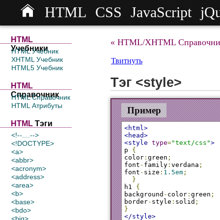
HTML
CSS
JavaScript
jQ
HTML
« HTML/XHTML Справочни
Учебники
HTML Учебник
XHTML Учебник
Твитнуть
HTML5 Учебник
Тэг <style>
HTML
Справочник
HTML Справочник
HTML Атрибуты
Пример
HTML
Тэги
<html>
<!--....-->
<head>
<style
type
=
"text/css"
>
<!DOCTYPE>
p 
{
<a>
color
:
green
;
<abbr>
font
-
family
:
verdana
;
<acronym>
font
-
size
:
1.5em
;
<address>
}
<area>
h1 
{
<b>
background
-
color
:
green
;
<base>
border
-
style
:
solid
;
}
<bdo>
</style>
<big>