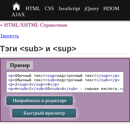
HTML
CSS
JavaScript
jQuery
HDOM
AJAX
« HTML/XHTML Справочник
Твитнуть
Тэги <sub> и <sup>
Пример
<p>
Обычный текст
<sup>
надстрочный текст
</sup></p>
<p>
Обычный текст
<sub>
подстрочный текст
</sub></p>
<p>
2
<sup>
3
</sup>
=8
</p>
<p>
H
<sub>
2
</sub>
SO
<sub>
4
</sub>
 - серная кислота.
</p>
Попробовать в редакторе
Быстрый просмотр