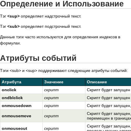
Определение и Использование
Тэг
<sup>
определяет надстрочный текст.
Тэг
<sub>
определяет подстрочный текст.
Данные тэги часто используются для определения индексов в
формулах.
Атрибуты событий
Тэги <sub> и <sup> поддерживают следующие атрибуты событий:
Атрибута
Значение
Описание
onclick
скрипт
Скрипт будет запущен
ondblclick
скрипт
Скрипт будет запущен
onmousedown
скрипт
Скрипт будет запущен,
Скрипт будет запущен,
onmousemove
скрипт
перемещен в границах
Скрипт будет запущен,
onmouseout
скрипт
пределы границ элеме