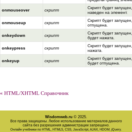
Скрипт будет запущен,
onmouseover
скрипт
наведен на элемент.
Скрипт будет запущен,
onmouseup
скрипт
отпущена.
Скрипт будет запущен
onkeydown
скрипт
будет нажата.
Скрипт будет запущен,
onkeypress
скрипт
нажата.
Скрипт будет запущен
onkeyup
скрипт
будет отпущена.
« HTML/XHTML Справочник
Wisdomweb.ru
© 2025.
Все права защищены. Любое использование материалов данного
сайта без разрешения администрации запрещено.
Онлайн учебники по HTML, HTML5, CSS, JavaScript, AJAX, HDOM, jQuery.