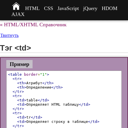
HTML
CSS
JavaScript
jQuery
HDOM
AJAX
« HTML/XHTML Справочник
Твитнуть
Тэг <td>
Пример
<table
border
=
"1"
>
<tr>
<th>
Атрибут
</th>
<th>
Определение
</th>
</tr>
<tr>
<td>
table
</td>
<td>
Определяет HTML таблицу
</td>
</tr>
<tr>
<td>
tr
</td>
<td>
Определяет строку в таблице
</td>
</tr>