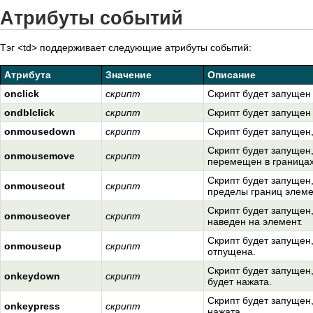
Атрибуты событий
Тэг <td> поддерживает следующие атрибуты событий:
Атрибута
Значение
Описание
onclick
скрипт
Скрипт будет запущен
ondblclick
скрипт
Скрипт будет запущен
onmousedown
скрипт
Скрипт будет запущен,
Скрипт будет запущен,
onmousemove
скрипт
перемещен в границах
Скрипт будет запущен,
onmouseout
скрипт
пределы границ элеме
Скрипт будет запущен,
onmouseover
скрипт
наведен на элемент.
Скрипт будет запущен,
onmouseup
скрипт
отпущена.
Скрипт будет запущен
onkeydown
скрипт
будет нажата.
Скрипт будет запущен,
onkeypress
скрипт
нажата.