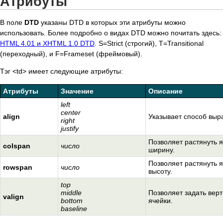
Атрибуты
В поле
DTD
указаны DTD в которых эти атрибуты можно
использовать. Более подробно о видах DTD можно почитать здесь:
HTML 4.01 и XHTML 1.0 DTD
. S=Strict (строгий), T=Transitional
(переходный), и F=Frameset (фреймовый).
Тэг <td> имеет следующие атрибуты:
Атрибуты
Значение
Описание
left
center
align
Указывает способ выра
right
justify
Позволяет растянуть я
colspan
число
ширину.
Позволяет растянуть я
rowspan
число
высоту.
top
middle
Позволяет задать вер
valign
bottom
ячейки.
baseline