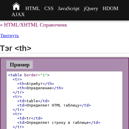
HTML
CSS
JavaScript
jQuery
HDOM
AJAX
« HTML/XHTML Справочник
Твитнуть
Тэг <th>
Пример
<table
border
=
"1"
>
<tr>
<th>
Атрибут
</th>
<th>
Определение
</th>
</tr>
<tr>
<td>
table
</td>
<td>
Определяет HTML таблицу
</td>
</tr>
<tr>
<td>
tr
</td>
<td>
Определяет строку в таблице
</td>
</tr>