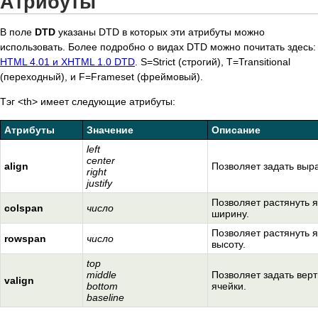
Атрибуты
В поле
DTD
указаны DTD в которых эти атрибуты можно
использовать. Более подробно о видах DTD можно почитать здесь:
HTML 4.01 и XHTML 1.0 DTD
. S=Strict (строгий), T=Transitional
(переходный), и F=Frameset (фреймовый).
Тэг <th> имеет следующие атрибуты:
Атрибуты
Значение
Описание
left
center
align
Позволяет задать выра
right
justify
Позволяет растянуть я
colspan
число
ширину.
Позволяет растянуть я
rowspan
число
высоту.
top
middle
Позволяет задать вер
valign
bottom
ячейки.
baseline