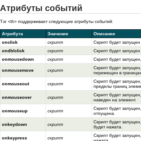
Атрибуты событий
Тэг <th> поддерживает следующие атрибуты событий:
Атрибута
Значение
Описание
onclick
скрипт
Скрипт будет запущен
ondblclick
скрипт
Скрипт будет запущен
onmousedown
скрипт
Скрипт будет запущен,
Скрипт будет запущен,
onmousemove
скрипт
перемещен в границах
Скрипт будет запущен,
onmouseout
скрипт
пределы границ элеме
Скрипт будет запущен,
onmouseover
скрипт
наведен на элемент.
Скрипт будет запущен,
onmouseup
скрипт
отпущена.
Скрипт будет запущен
onkeydown
скрипт
будет нажата.
Скрипт будет запущен,
onkeypress
скрипт
нажата.