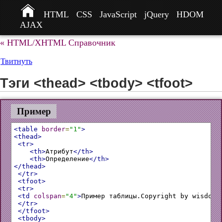
HTML
CSS
JavaScript
jQuery
HDOM
AJAX
« HTML/XHTML Справочник
Твитнуть
Тэги <thead> <tbody> <tfoot>
Пример
<table
border
=
"1"
>
<thead>
<tr>
<th>
Атрибут
</th>
<th>
Определение
</th>
</thead>
</tr>
<tfoot>
<tr>
<td
colspan
=
"4"
>
Пример таблицы.Copyright by wisdomw
</tr>
</tfoot>
<tbody>