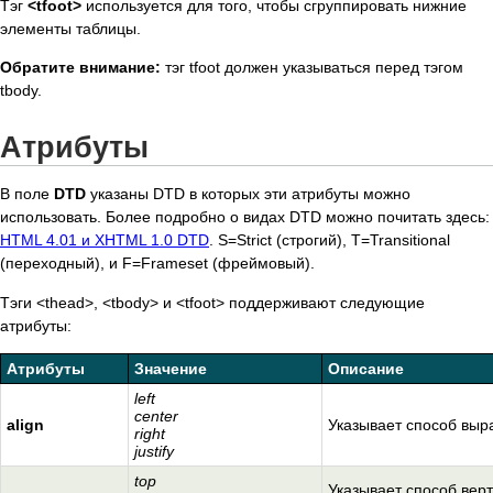
Тэг
<tfoot>
используется для того, чтобы сгруппировать нижние
элементы таблицы.
Обратите внимание:
тэг tfoot должен указываться перед тэгом
tbody.
Атрибуты
В поле
DTD
указаны DTD в которых эти атрибуты можно
использовать. Более подробно о видах DTD можно почитать здесь:
HTML 4.01 и XHTML 1.0 DTD
. S=Strict (строгий), T=Transitional
(переходный), и F=Frameset (фреймовый).
Тэги <thead>, <tbody> и <tfoot> поддерживают следующие
атрибуты:
Атрибуты
Значение
Описание
left
center
align
Указывает способ выра
right
justify
top
Указывает способ вер