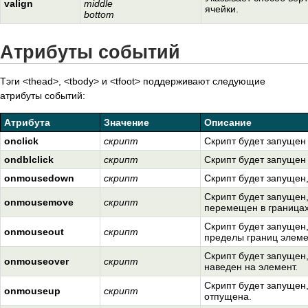
valign
middle
ячейки.
bottom
Атрибуты событий
Тэги <thead>, <tbody> и <tfoot> поддерживают следующие
атрибуты событий:
Атрибута
Значение
Описание
onclick
скрипт
Скрипт будет запущен
ondblclick
скрипт
Скрипт будет запущен
onmousedown
скрипт
Скрипт будет запущен,
Скрипт будет запущен,
onmousemove
скрипт
перемещен в границах
Скрипт будет запущен,
onmouseout
скрипт
пределы границ элеме
Скрипт будет запущен,
onmouseover
скрипт
наведен на элемент.
Скрипт будет запущен,
onmouseup
скрипт
отпущена.