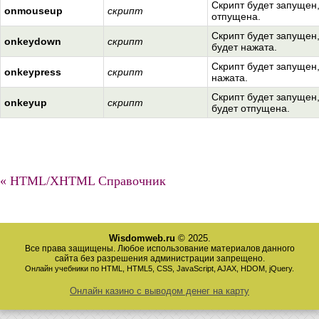
Скрипт будет запущен,
onmouseup
скрипт
отпущена.
Скрипт будет запущен
onkeydown
скрипт
будет нажата.
Скрипт будет запущен,
onkeypress
скрипт
нажата.
Скрипт будет запущен
onkeyup
скрипт
будет отпущена.
« HTML/XHTML Справочник
Wisdomweb.ru
© 2025.
Все права защищены. Любое использование материалов данного
сайта без разрешения администрации запрещено.
Онлайн учебники по HTML, HTML5, CSS, JavaScript, AJAX, HDOM, jQuery.
Онлайн казино с выводом денег на карту