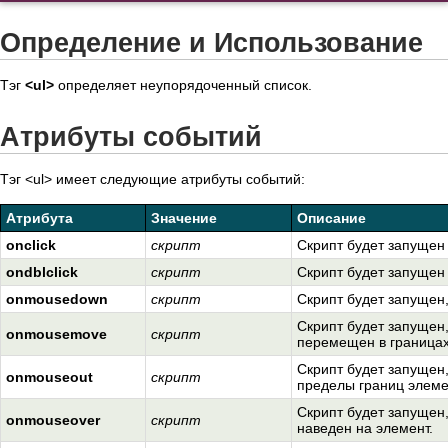
Определение и Использование
Тэг
<ul>
определяет неупорядоченный список.
Атрибуты событий
Тэг <ul> имеет следующие атрибуты событий:
Атрибута
Значение
Описание
onclick
скрипт
Скрипт будет запущен
ondblclick
скрипт
Скрипт будет запущен
onmousedown
скрипт
Скрипт будет запущен,
Скрипт будет запущен,
onmousemove
скрипт
перемещен в границах
Скрипт будет запущен,
onmouseout
скрипт
пределы границ элеме
Скрипт будет запущен,
onmouseover
скрипт
наведен на элемент.