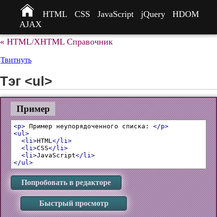
HTML
CSS
JavaScript
jQuery
HDOM
AJAX
« HTML/XHTML Справочник
Твитнуть
Тэг <ul>
Пример
<p>
 Пример неупорядоченного списка: 
</p>
<ul>
<li>
HTML
</li>
<li>
CSS
</li>
<li>
JavaScript
</li>
</ul>
Попробовать в редакторе
Быстрый просмотр