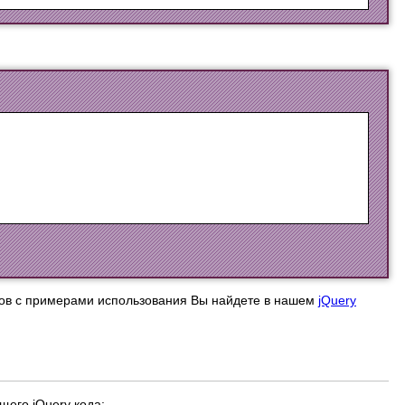
сов с примерами использования Вы найдете в нашем
jQuery
его jQuery кода: