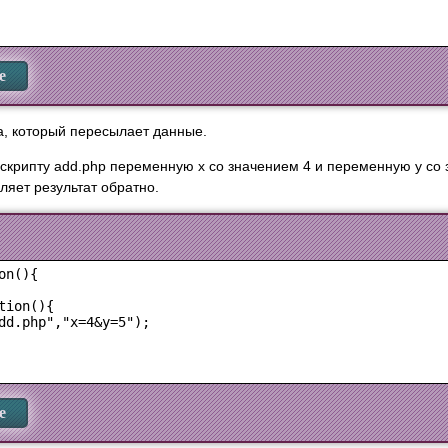
е
, который пересылает данные.
крипту add.php переменную x со значением 4 и переменную y со 
ляет результат обратно.
n(){

ion(){

dd.php","x=4&y=5");

е