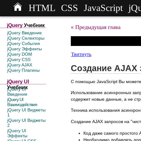
HTML
CSS
JavaScript
jQ
jQuery
Учебник
« Предыдущая глава
jQuery Введение
jQuery Селекторы
jQuery События
jQuery Эффекты
Твитнуть
jQuery DOM
jQuery CSS
jQuery AJAX
Создание AJAX 
jQuery Плагины
С помощью JavaScript Вы можете
jQuery UI
Учебник
jQuery UI
Использование асинхронных запрос
Введение
содержит новые данные, а не ст
jQuery UI
Взаимодействия
jQuery UI Виджеты
Техника использования асинхро
1
jQuery UI Виджеты
Создание AJAX запросов на "чист
2
jQuery UI
Код даже самого простого 
Эффекты
Необходимо добавлять доп