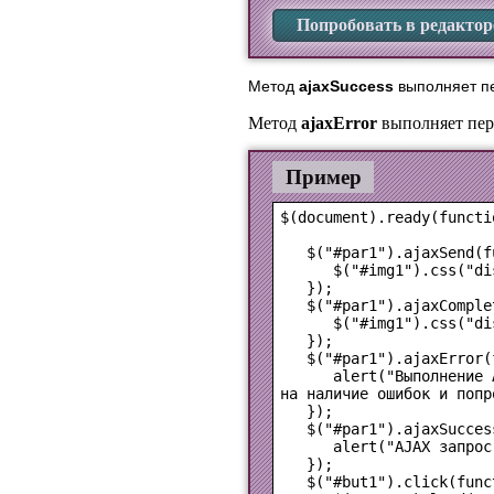
Попробовать в редактор
Метод
ajaxSuccess
выполняет пе
Метод
ajaxError
выполняет пер
Пример
$(document).ready(functio
   $("#par1").ajaxSend(f
      $("#img1").css("di
   });

   $("#par1").ajaxComple
      $("#img1").css("di
   });

   $("#par1").ajaxError(
      alert("Выполнение 
на наличие ошибок и попр
   });

   $("#par1").ajaxSucces
      alert("AJAX запрос
   });

   $("#but1").click(funct