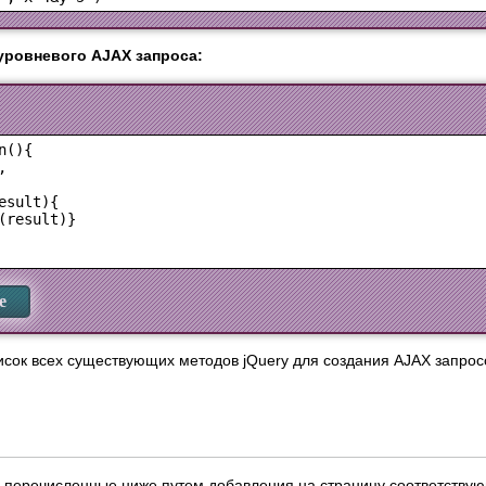
уровневого AJAX запроса:
(){

 

sult){

(result)}

е
сок всех существующих методов jQuery для создания AJAX запро
 перечисленные ниже путем добавления на страницу соответствующ