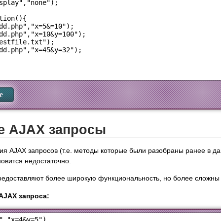
splay","none");

ion(){

dd.php","x=5&=10");

dd.php","x=10&y=100");

estfile.txt");

dd.php","x=45&y=32");

е
е AJAX запросы
я AJAX запросов (т.е. методы которые были разобраны ранее в дан
новится недостаточно.
едоставляют более широкую функциональность, но более сложны 
AJAX запроса: