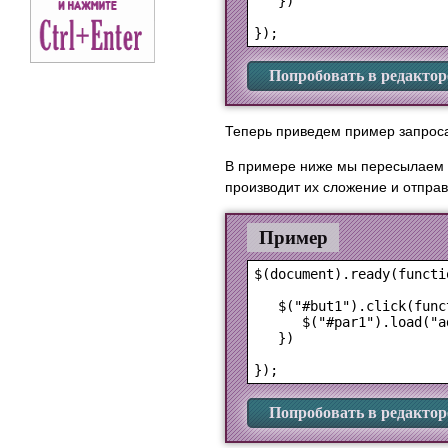
   })

Попробовать в редактор
Теперь приведем пример запроса
В примере ниже мы пересылаем с
производит их сложение и отправ
Пример
$(document).ready(functio
   $("#but1").click(funct
      $("#par1").load("a
   })

Попробовать в редактор