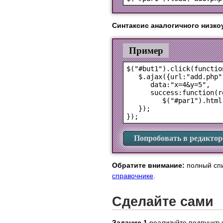
Синтаксис аналогичного низко
Пример
$("#but1").click(function
   $.ajax({url:"add.php",
      data:"x=4&y=5", 

      success:function(re
         $("#par1").html
   });

Попробовать в редактор
Обратите внимание:
полный спи
справочнике
.
Сделайте сами
Задание 1
реализуйте подпункты