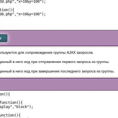
dd.php","x=10&y=100");

ion(){

bb.php","x=10&y=100");

е
льзуются для сопровождения группы AJAX запросов.
нный в него код при отправлении первого запроса из группы.
нный в него код при завершении последнего запроса из группы.
n(){

function(){

splay","block");

unction(){
