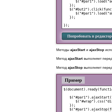
      $("#par1").load("a
   });

   $("#but2").click(funct
      $("#par1").load("a
   });

Попробовать в редактор
Методы
ajaxStart
и
ajaxStop
испо
Метод
ajaxStart
выполняет переда
Метод
ajaxStop
выполняет переда
Пример
$(document).ready(functio
   $("#par1").ajaxStart(
      $("#wrap").css("di
   });

   $("#par1").ajaxStop(f