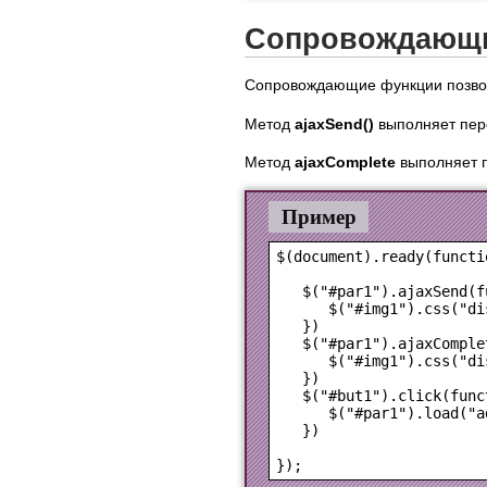
Сопровождающ
Сопровождающие функции позвол
Метод
ajaxSend()
выполняет пере
Метод
ajaxComplete
выполняет п
Пример
$(document).ready(functio
   $("#par1").ajaxSend(f
      $("#img1").css("di
   })

   $("#par1").ajaxComple
      $("#img1").css("di
   })

   $("#but1").click(funct
      $("#par1").load("a
   })
