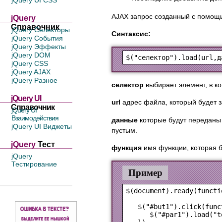
jQuery UI CSS
AJAX запрос созданный с помощью
jQuery
Справочник
jQuery Селекторы
Синтаксис:
jQuery События
jQuery Эффекты
jQuery DOM
jQuery CSS
jQuery AJAX
jQuery Разное
селектор
выбирает элемент, в ко
jQuery UI
url
адрес файла, который будет 
Справочник
jQuery UI
Взаимодействия
данные
которые будут переданы 
jQuery UI Виджеты
пустым.
jQuery
Тест
функция
имя функции, которая б
jQuery
Тестирование
Пример
$(document).ready(functio
   $("#but1").click(funct
      $("#par1").load("t