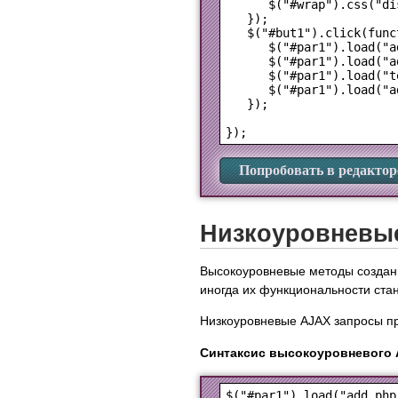
      $("#wrap").css("di
   });

   $("#but1").click(funct
      $("#par1").load("a
      $("#par1").load("a
      $("#par1").load("t
      $("#par1").load("a
   });

Попробовать в редактор
Низкоуровневы
Высокоуровневые методы создани
иногда их функциональности ста
Низкоуровневые AJAX запросы пр
Синтаксис высокоуровневого 