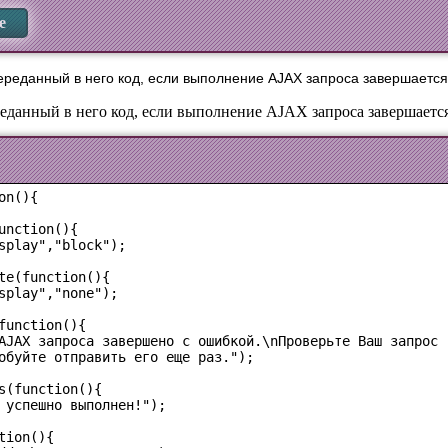
е
реданный в него код, если выполнение AJAX запроса завершается
еданный в него код, если выполнение AJAX запроса завершается
n(){

unction(){

splay","block");

te(function(){

splay","none");

function(){

AJAX запроса завершено с ошибкой.\nПроверьте Ваш запрос 

обуйте отправить его еще раз.");

s(function(){

 успешно выполнен!");

ion(){
