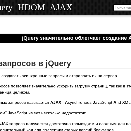
uery
HDOM
AJAX
jQuery значительно облегчает создание 
запросов в jQuery
 создавать асинхронные запросы и отправлять их на сервер.
ов позволяет значительно ускорить загрузку страниц, так как в эт
раница целиком.
нных запросов называется
AJAX
-
A
synchronous
J
avaScript
A
nd
X
ML
ом" JavaScript имеет несколько недостатков:
AJAX запроса получается достаточно громоздким и сложным для п
олнительный код для поддержки старых версий браузеров.