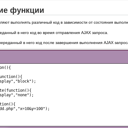
ие функции
яют выполнять различный код в зависимости от состояния выполн
данный в него код во время отправления AJAX запроса.
ереданный в него код после завершения выполнения AJAX запрос
n(){

unction(){

splay","block");

te(function(){

splay","none");

ion(){

dd.php","x=10&y=100");
