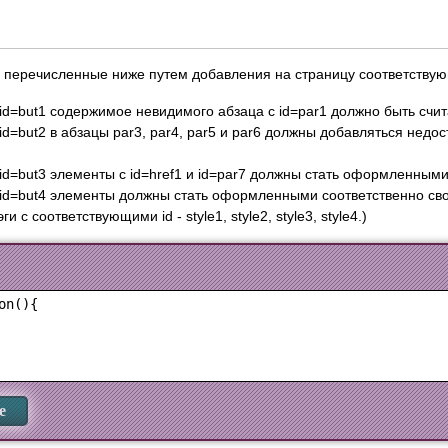
 перечисленные ниже путем добавления на страницу соответствующ
id=but1 содержимое невидимого абзаца с id=par1 должно быть счита
 id=but2 в абзацы par3, par4, par5 и par6 должны добавляться не
 id=but3 элементы с id=href1 и id=par7 должны стать оформленным
с id=but4 элементы должны стать оформленными соответственно с
и с соответствующими id - style1, style2, style3, style4.)
n(){

е