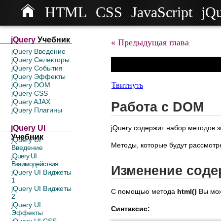
HTML
CSS
JavaScript
jQ
jQuery
Учебник
« Предыдущая глава
jQuery Введение
jQuery Селекторы
jQuery События
jQuery Эффекты
Твитнуть
jQuery DOM
jQuery CSS
jQuery AJAX
Работа с DOM
jQuery Плагины
jQuery содержит набор методов
jQuery UI
Учебник
jQuery UI
Методы, которые будут рассмотр
Введение
jQuery UI
Взаимодействия
Изменение соде
jQuery UI Виджеты
1
jQuery UI Виджеты
С помощью метода
html()
Вы мож
2
jQuery UI
Синтаксис:
Эффекты