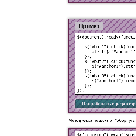
Пример
$(document).ready(functio
   $("#but1").click(funct
      alert($("#anchor1"
   });

   $("#but2").click(funct
      $("#anchor1").attr
   });

   $("#but3").click(funct
      $("#anchor1").remo
   });

Попробовать в редактор
Метод
wrap
позволяет "обернуть