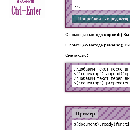
Попробовать в редактор
С помощью метода
append()
Вы 
С помощью метода
prepend()
Вы
Синтаксис:
$("селектор").append("пр
$("селектор").prepend("п
Пример
$(document).ready(functio