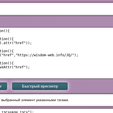
n(){

ion(){

).attr("href"));

ion(){

("href","https://wisdom-web.info/JQ/");

ion(){

veAttr("href");

е
Быстрый просмотр
" выбранный элемент указанными тэгами.