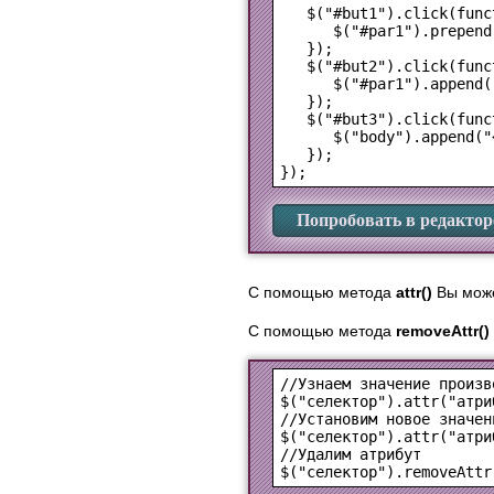
   $("#but1").click(funct
      $("#par1").prepend
   });

   $("#but2").click(funct
      $("#par1").append(
   });

   $("#but3").click(funct
      $("body").append("
   });

Попробовать в редактор
С помощью метода
attr()
Вы може
С помощью метода
removeAttr()
$("селектор").attr("атри
$("селектор").attr("атри
$("селектор").removeAttr