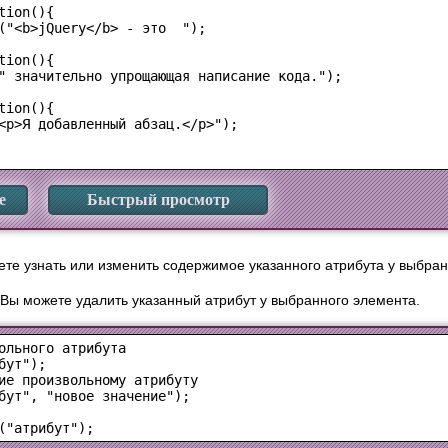
ion(){

("<b>jQuery</b> - это  ");

ion(){

" значительно упрощающая написание кода.");

ion(){

<p>Я добавленный абзац.</p>");

е
Быстрый просмотр
те узнать или изменить содержимое указанного атрибута у выбран
Вы можете удалить указанный атрибут у выбранного элемента.
бут");
бут", "новое значение");
("атрибут");