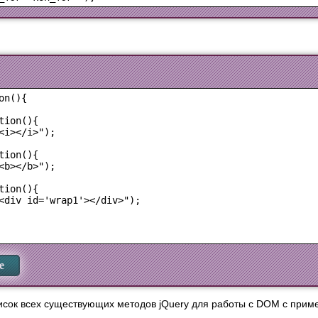
n(){

ion(){

<i></i>");

ion(){

<b></b>");

ion(){

<div id='wrap1'></div>");

е
сок всех существующих методов jQuery для работы с DOM с прим