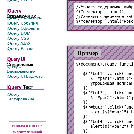
jQuery UI CSS
jQuery
$("селектор").html();
Справочник
jQuery Селекторы
$("селектор").html("ново
jQuery События
jQuery Эффекты
jQuery DOM
jQuery CSS
jQuery AJAX
jQuery Разное
Пример
jQuery UI
$(document).ready(functio
Справочник
jQuery UI
Взаимодействия
   $("#but1").click(funct
jQuery UI Виджеты
      $("#par1").html("<
      упрощающая написан
jQuery
Тест
   });

   $("#but2").click(funct
jQuery
      $("#par2").html("j
Тестирование
   });

   $("#but3").click(funct
      alert($("#par1").ht
   });

   $("#but4").click(funct
      alert($("#par2").ht
   });
