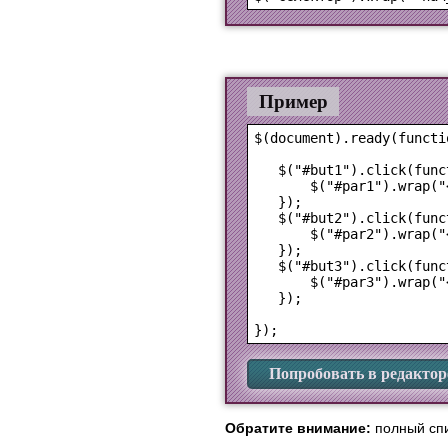
Пример
$(document).ready(functio
   $("#but1").click(funct
       $("#par1").wrap("
   });

   $("#but2").click(funct
       $("#par2").wrap("
   });

   $("#but3").click(funct
       $("#par3").wrap("
   });

Попробовать в редактор
Обратите внимание:
полный спи