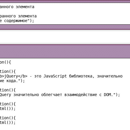
е содержимое");
n(){

ion(){

b>jQuery</b> - это JavaScript библиотека, значительно 

ие кода.");

ion(){

Query значительно облегчает взаимодействие с DOM.");

ion(){

ml());

ion(){

ml());
