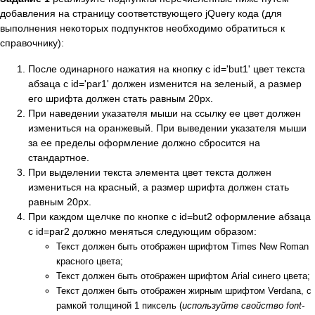
добавления на страницу соответствующего jQuery кода (для
выполнения некоторых подпунктов необходимо обратиться к
справочнику):
После одинарного нажатия на кнопку с id='but1' цвет текста
абзаца с id='par1' должен изменится на зеленый, а размер
его шрифта должен стать равным 20px.
При наведении указателя мыши на ссылку ее цвет должен
измениться на оранжевый. При выведении указателя мыши
за ее пределы оформление должно сбросится на
стандартное.
При выделении текста элемента цвет текста должен
измениться на красный, а размер шрифта должен стать
равным 20px.
При каждом щелчке по кнопке с id=but2 оформление абзаца
с id=par2 должно меняться следующим образом:
Текст должен быть отображен шрифтом Times New Roman
красного цвета;
Текст должен быть отображен шрифтом Arial синего цвета;
Текст должен быть отображен жирным шрифтом Verdana, с
рамкой толщиной 1 пиксель (
используйте свойство font-