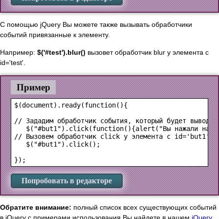
С помощью jQuery Вы можете также вызывать обработчики
событий привязанные к элементу.
Например:
$('#test').blur()
вызовет обработчик blur у элемента с
id='test'.
Пример
$(document).ready(function(){

// Зададим обработчик события, который будет выводит
   $("#but1").click(function(){alert("Вы нажали на кн
// Вызовем обработчик click у элемента с id='but1'

   $("#but1").click();

Попробовать в редакторе
Обратите внимание:
полный список всех существующих событий
в jQuery с примерами использования Вы найдете в нашем
jQuery