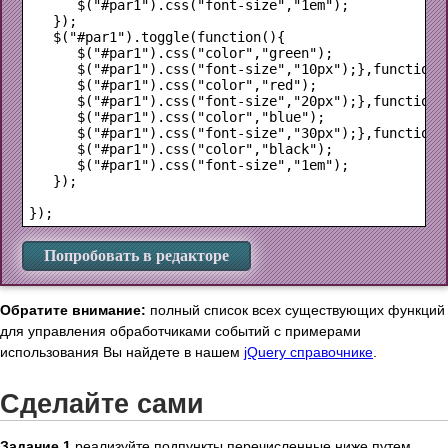
      $("#par1").css("font-size","1em");

   });

   $("#par1").toggle(function(){

      $("#par1").css("color","green");

      $("#par1").css("font-size","10px");},function()
      $("#par1").css("color","red");

      $("#par1").css("font-size","20px");},function()
      $("#par1").css("color","blue");

      $("#par1").css("font-size","30px");},function()
      $("#par1").css("color","black");

      $("#par1").css("font-size","1em");

   });

Попробовать в редакторе
Обратите внимание:
полный список всех существующих функций
для управления обработчиками событий с примерами
использования Вы найдете в нашем
jQuery справочнике
.
Сделайте сами
Задание 1
реализуйте подпункты перечисленные ниже путем