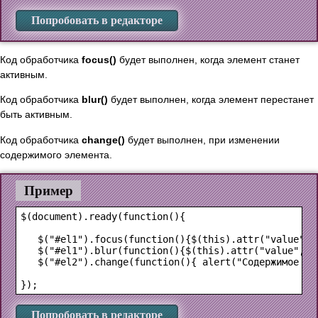
Попробовать в редакторе
Код обработчика
focus()
будет выполнен, когда элемент станет
активным.
Код обработчика
blur()
будет выполнен, когда элемент перестанет
быть активным.
Код обработчика
change()
будет выполнен, при изменении
содержимого элемента.
Пример
$(document).ready(function(){

   $("#el1").focus(function(){$(this).attr("value",""
   $("#el1").blur(function(){$(this).attr("value","Вв
   $("#el2").change(function(){ alert("Содержимое да
Попробовать в редакторе