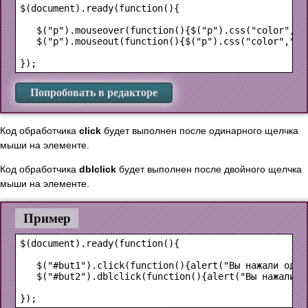
$(document).ready(function(){

   $("p").mouseover(function(){$("p").css("color","gr
   $("p").mouseout(function(){$("p").css("color","bla
Попробовать в редакторе
Код обработчика
click
будет выполнен после одинарного щелчка
мыши на элементе.
Код обработчика
dblclick
будет выполнен после двойного щелчка
мыши на элементе.
Пример
$(document).ready(function(){

   $("#but1").click(function(){alert("Вы нажали один 
   $("#but2").dblclick(function(){alert("Вы нажали дв