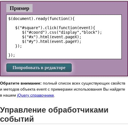
Пример
$(document).ready(function(){

   $("#square").click(function(event){

      $("#coord").css("display","block");

      $("#x").html(event.pageX);

      $("#y").html(event.pageY);

   });

Попробовать в редакторе
Обратите внимание:
полный список всех существующих свойств
и методов объекта event с примерами использования Вы найдете
в нашем
jQuery справочнике
.
Управление обработчиками
событий