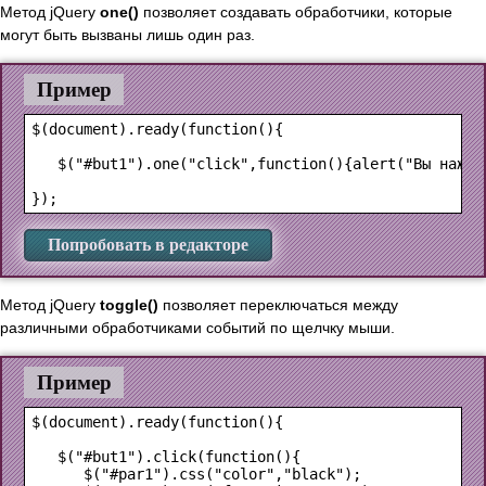
Метод jQuery
one()
позволяет создавать обработчики, которые
могут быть вызваны лишь один раз.
Пример
$(document).ready(function(){

   $("#but1").one("click",function(){alert("Вы нажали
Попробовать в редакторе
Метод jQuery
toggle()
позволяет переключаться между
различными обработчиками событий по щелчку мыши.
Пример
$(document).ready(function(){

   $("#but1").click(function(){

      $("#par1").css("color","black");
