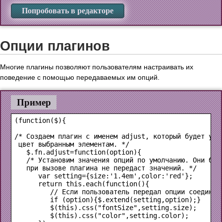
Попробовать в редакторе
Опции плагинов
Многие плагины позволяют пользователям настраивать их
поведение с помощью передаваемых им опций.
Пример
(function($){

/* Создаем плагин с именем adjust, который будет уста
 цвет выбранным элементам. */

   $.fn.adjust=function(option){

   /* Установим значения опций по умолчанию. Они буд
   при вызове плагина не передаст значений. */

      var setting={size:'1.4em',color:'red'};

      return this.each(function(){

         // Если пользователь передал опции соединить
         if (option){$.extend(setting,option);}

         $(this).css("fontSize",setting.size);

         $(this).css("color",setting.color);
