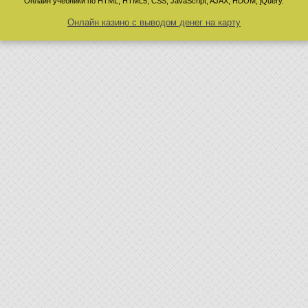
Онлайн учебники по HTML, HTML5, CSS, JavaScript, AJAX, HDOM, jQuery.
Онлайн казино с выводом денег на карту