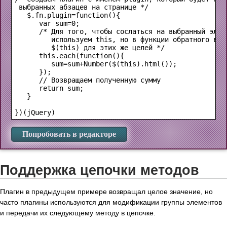
 выбранных абзацев на странице */

   $.fn.plugin=function(){

      var sum=0;

      /* Для того, чтобы сослаться на выбранный элеме
         используем this, но в функции обратного вызо
         $(this) для этих же целей */

this
.each(function(){

         sum=sum+Number(
$(this)
.html());

      });

      // Возвращаем полученную сумму 

      return sum;

   }

Попробовать в редакторе
Поддержка цепочки методов
Плагин в предыдущем примере возвращал целое значение, но
часто плагины используются для модификации группы элементов
и передачи их следующему методу в цепочке.