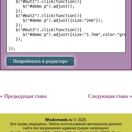
   $("#but1").click(function(){

      $("#demo p").adjust();

   });

   $("#but2").click(function(){

      $("#demo p").adjust({size:"2em"});

   });

   $("#but3").click(function(){

      $("#demo p").adjust({size:"1.7em",color:"green"
   });

Попробовать в редакторе
« Предыдущая глава
Следующая глава »
Wisdomweb.ru
© 2025.
Все права защищены. Любое использование материалов данного
сайта без разрешения администрации запрещено.