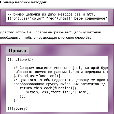
Пример цепочки методов:
//Пример цепочки из двух методов css и html

Для того, чтобы Ваш плагин не "разрывал" цепочку методов
необходимо, чтобы он возвращал ключевое слово this.
Пример
(function($){

   /* Создаем плагин с именем adjust, который будет у
   выбранных элементов равным 1.4em и передавать их д
   $.fn.adjust=function(){

   /* Для того, чтобы поддержать цепочку методов нужн
   преобразованную группу выбранных элементов */

      return this.each(function(){

         $(this).css("fontSize","1.4em");

      });

   }
