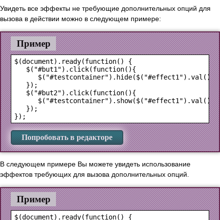
Увидеть все эффекты не требующие дополнительных опций для
вызова в действии можно в следующем примере:
Пример
$(document).ready(function() {

   $("#but1").click(function(){

      $("#testcontainer").hide($("#effect1").val(),{}
   });

   $("#but2").click(function(){

      $("#testcontainer").show($("#effect1").val(),{}
   });

Попробовать в редакторе
В следующем примере Вы можете увидеть использование
эффектов требующих для вызова дополнительных опций.
Пример
$(document).ready(function() {
