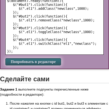
$(document).ready(function(){

   $("#but1").click(function(){

      $(".el1").addClass("newclass",1000);

   });

   $("#but2").click(function(){

      $(".el1").removeClass("newclass",1000);

   });

   $("#but3").click(function(){

      $(".el1").toggleClass("newclass",1000);

   });

   $("#but4").click(function(){

      $(".el1").switchClass("el1","newclass");

   });

Попробовать в редакторе
Сделайте сами
Задание 1
выполните подпункты перечисленные ниже
(подробности в редакторе):
После нажатия на кнопки с id but1, but2 и but3 к элементам c
id container1 и container2 должны примениться эффекты