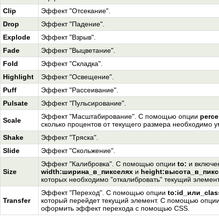
Clip
Эффект "Отсекание".
Drop
Эффект "Падение".
Explode
Эффект "Взрыв".
Fade
Эффект "Выцветание".
Fold
Эффект "Складка".
Highlight
Эффект "Освещение".
Puff
Эффект "Рассеивание".
Pulsate
Эффект "Пульсирование".
Эффект "Масштабирование". С помощью опции
perc
Scale
сколько процентов от текущего размера необходимо у
Shake
Эффект "Тряска".
Slide
Эффект "Скольжение".
Эффект "Калибровка". С помощью опции
to:
и включе
Size
width:ширина_в_пикселях
и
height:высота_в_пикс
которых необходимо "откалибровать" текущий элемент
Эффект "Переход". С помощью опции
to:id_или_cla
Transfer
который перейдет текущий элемент. С помощью опци
оформить эффект перехода с помощью CSS.