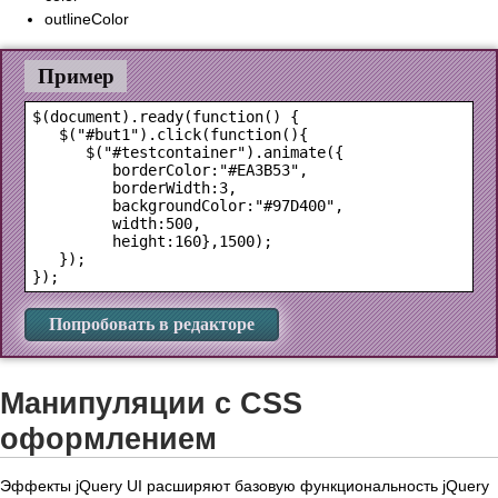
outlineColor
Пример
$(document).ready(function() {

   $("#but1").click(function(){

      $("#testcontainer").animate({

         borderColor:"#EA3B53",

         borderWidth:3,

         backgroundColor:"#97D400",

         width:500,

         height:160},1500);

   });

Попробовать в редакторе
Манипуляции с CSS
оформлением
Эффекты jQuery UI расширяют базовую функциональность jQuery