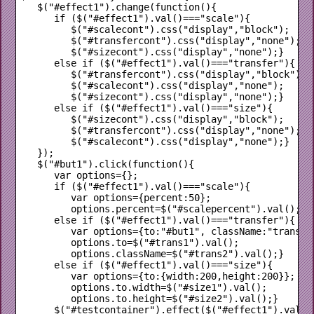
   $("#effect1").change(function(){

      if ($("#effect1").val()==="scale"){

         $("#scalecont").css("display","block");

         $("#transfercont").css("display","none");

         $("#sizecont").css("display","none");}

      else if ($("#effect1").val()==="transfer"){

         $("#transfercont").css("display","block");

         $("#scalecont").css("display","none");

         $("#sizecont").css("display","none");}

      else if ($("#effect1").val()==="size"){

         $("#sizecont").css("display","block");

         $("#transfercont").css("display","none");

         $("#scalecont").css("display","none");}

   });

   $("#but1").click(function(){

      var options={};

      if ($("#effect1").val()==="scale"){

         var options={percent:50};

         options.percent=$("#scalepercent").val();}  
      else if ($("#effect1").val()==="transfer"){

         var options={to:"#but1", className:"transfer
         options.to=$("#trans1").val();

         options.className=$("#trans2").val();}      
      else if ($("#effect1").val()==="size"){

         var options={to:{width:200,height:200}};

         options.to.width=$("#size1").val();

         options.to.height=$("#size2").val();}

      $("#testcontainer").effect($("#effect1").val(),