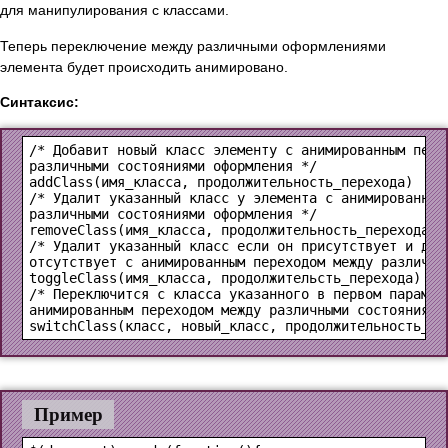
для манипулирования с классами.
Теперь переключение между различными оформлениями
элемента будет происходить анимировано.
Синтаксис:
/* Добавит новый класс элементу с анимированным перех
addClass(имя_класса, продолжительность_перехода)
/* Удалит указанный класс у элемента с анимированным 
removeClass(имя_класса, продолжительность_перехода)
/* Удалит указанный класс если он присутствует и доба
toggleClass(имя_класса, продолжительсть_перехода)
/* Переключится с класса указанного в первом параметр
switchClass(класс, новый_класс, продолжительность_пе
Пример