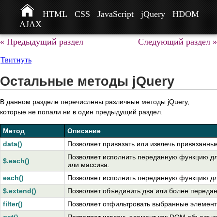
HTML
CSS
JavaScript
jQuery
HDOM
AJAX
« Предыдущий раздел
Следующий раздел »
Твитнуть
Остальные методы jQuery
В данном разделе перечислены различные методы jQuery,
которые не попали ни в один предыдущий раздел.
Метод
Описание
data()
Позволяет привязать или извлечь привязанны
Позволяет исполнить переданную функцию дл
$.each()
или массива.
each()
Позволяет исполнить переданную функцию дл
$.extend()
Позволяет объединить два или более передан
filter()
Позволяет отфильтровать выбранные элемент