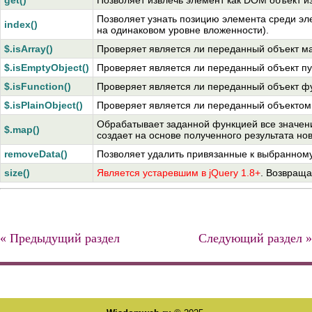
get()
Позволяет извлечь элемент как DOM объект и
Позволяет узнать позицию элемента среди эл
index()
на одинаковом уровне вложенности).
$.isArray()
Проверяет является ли переданный объект м
$.isEmptyObject()
Проверяет является ли переданный объект п
$.isFunction()
Проверяет является ли переданный объект ф
$.isPlainObject()
Проверяет является ли переданный объектом
Обрабатывает заданной функцией все значен
$.map()
создает на основе полученного результата но
removeData()
Позволяет удалить привязанные к выбранном
size()
Является устаревшим в jQuery 1.8+
. Возвраща
« Предыдущий раздел
Следующий раздел »