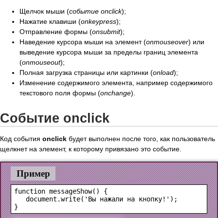
Щелчок мыши (
событие onclick
);
Нажатие клавиши (
onkeypress
);
Отправление формы (
onsubmit
);
Наведение курсора мыши на элемент (
onmouseover
) или
выведение курсора мыши за пределы границ элемента
(
onmouseout
);
Полная загрузка страницы или картинки (
onload
);
Изменение содержимого элемента, например содержимого
текстового поля формы (
onchange
).
Событие onсlick
Код события
onclick
будет выполнен после того, как пользователь
щелкнет на элемент, к которому привязано это событие.
Пример
function messageShow() {

   document.write('Вы нажали на кнопку!');
