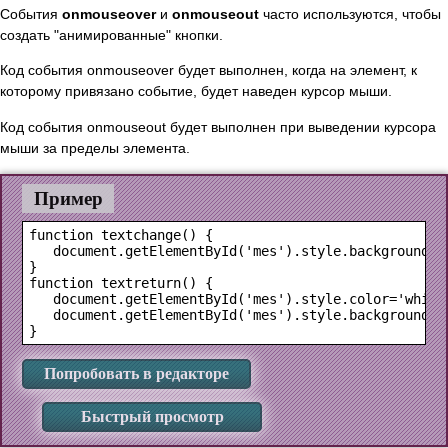
События
onmouseover
и
onmouseout
часто используются, чтобы
создать "анимированные" кнопки.
Код события onmouseover будет выполнен, когда на элемент, к
которому привязано событие, будет наведен курсор мыши.
Код события onmouseout будет выполнен при выведении курсора
мыши за пределы элемента.
Пример
function textchange() {

   document.getElementById('mes').style.backgroundCol
}

function textreturn() {

   document.getElementById('mes').style.color='white'
   document.getElementById('mes').style.backgroundCol
Попробовать в редакторе
Быстрый просмотр