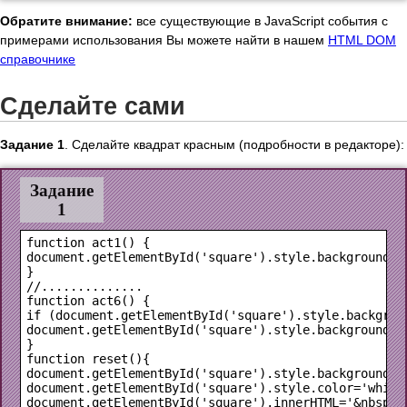
Обратите внимание:
все существующие в JavaScript события с
примерами использования Вы можете найти в нашем
HTML DOM
справочнике
Сделайте сами
Задание 1
. Сделайте квадрат красным (подробности в редакторе):
Задание
1
function act1() {

document.getElementById('square').style.backgroundCol
}

//..............

function act6() {

if (document.getElementById('square').style.backgroun
document.getElementById('square').style.backgroundCol
}

function reset(){

document.getElementById('square').style.backgroundCol
document.getElementById('square').style.color='white'
document.getElementById('square').innerHTML='&nbsp';
