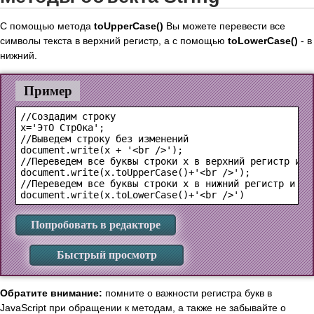
С помощью метода
toUpperCase()
Вы можете перевести все
символы текста в верхний регистр, а с помощью
toLowerCase()
- в
нижний.
Пример
//Создадим строку

x='ЭтО СтрОка';

//Выведем строку без изменений

document.write(x + '<br />');

//Переведем все буквы строки x в верхний регистр и вы
document.write(x.toUpperCase()+'<br />');

//Переведем все буквы строки x в нижний регистр и выв
Попробовать в редакторе
Быстрый просмотр
Обратите внимание:
помните о важности регистра букв в
JavaScript при обращении к методам, а также не забывайте о