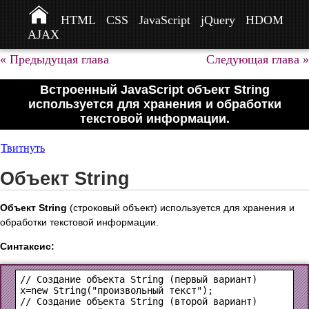
HTML
CSS
JavaScript
jQuery
HDOM
AJAX
« Предыдущая глава
Следующая глава »
Встроенный JavaScript объект String
используется для хранения и обработки
текстовой информации.
Твитнуть
Объект String
Объект String
(строковый объект) используется для хранения и
обработки текстовой информации.
Синтаксис:
// Создание объекта String (первый вариант)

x=new String("произвольный текст");

// Создание объекта String (второй вариант)
