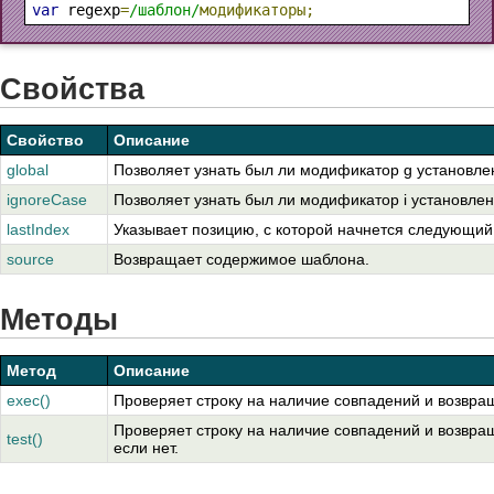
var
 regexp
=
/шаблон/
модификаторы;
Свойства
Свойство
Описание
global
Позволяет узнать был ли модификатор g установле
ignoreCase
Позволяет узнать был ли модификатор i установлен
lastIndex
Указывает позицию, с которой начнется следующий
source
Возвращает содержимое шаблона.
Методы
Метод
Описание
exec()
Проверяет строку на наличие совпадений и возвращ
Проверяет строку на наличие совпадений и возвращ
test()
если нет.