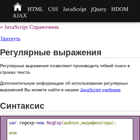
HTML
CSS
JavaScript
jQuery
HDOM
AJAX
« JavaScript Справочник
Твитнуть
Регулярные выражения
Регулярные выражения позволяют производить гибкий поиск в
строках текста.
Дополнительную информацию об использовании регулярных
выражений Вы можете найти в нашем
JavaScript учебнике
.
Синтаксис
var
 regexp
=
new
RegExp
(шаблон,модификаторы);
или