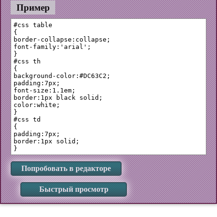
Пример
#css table

{

border-collapse:collapse;

font-family:'arial';

}

#css th

{

background-color:#DC63C2;

padding:7px;

font-size:1.1em;

border:1px black solid;

color:white;

}

#css td

{

padding:7px;

border:1px solid;

Попробовать в редакторе
Быстрый просмотр