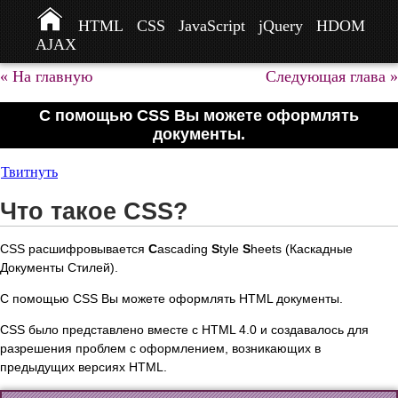
HTML
CSS
JavaScript
jQuery
HDOM
AJAX
« На главную
Следующая глава »
С помощью CSS Вы можете оформлять
документы.
Твитнуть
Что такое CSS?
CSS расшифровывается
C
ascading
S
tyle
S
heets (Каскадные
Документы Стилей).
С помощью CSS Вы можете оформлять HTML документы.
CSS было представлено вместе с HTML 4.0 и создавалось для
разрешения проблем с оформлением, возникающих в
предыдущих версиях HTML.