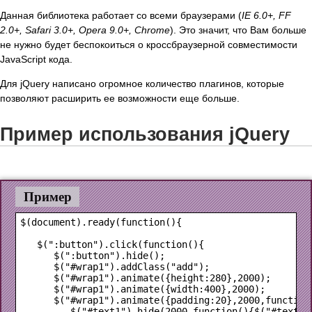
Данная библиотека работает со всеми браузерами (
IE 6.0+, FF
2.0+, Safari 3.0+, Opera 9.0+, Chrome
). Это значит, что Вам больше
не нужно будет беспокоиться о кроссбраузерной совместимости
JavaScript кода.
Для jQuery написано огромное количество плагинов, которые
позволяют расширить ее возможности еще больше.
Пример использования jQuery
Пример
$(document).ready(function(){

   $(":button").click(function(){

      $(":button").hide();

      $("#wrap1").addClass("add");

      $("#wrap1").animate({height:280},2000); 

      $("#wrap1").animate({width:400},2000); 

      $("#wrap1").animate({padding:20},2000,function(
         $("#text1").hide(2000,function(){$("#text2")