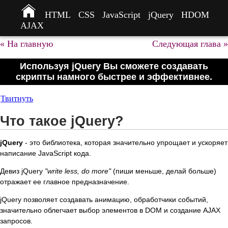
HTML
CSS
JavaScript
jQuery
HDOM
AJAX
« На главную
Следующая глава »
Используя jQuery Вы сможете создавать
скрипты намного быстрее и эффективнее.
Твитнуть
Что такое jQuery?
jQuery
- это библиотека, которая значительно упрощает и ускоряет
написание JavaScript кода.
Девиз jQuery
"write less, do more"
(пиши меньше, делай больше)
отражает ее главное предназначение.
jQuery позволяет создавать анимацию, обработчики событий,
значительно облегчает выбор элементов в DOM и создание AJAX
запросов.