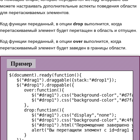
можете настраивать дополнительные аспекты поведения области
для перетаскиваемых элементов.
Код функции переданный, в опции
drop
выполнится, когда
перетаскиваемый элемент будет перетащен в область и отпущен.
Код функции переданный, в опции
over
выполнится, когда
перетаскиваемый элемент будет заведен в границы области.
Пример
$(document).ready(function(){

   $("#drag1").draggable({stack:"#drop1"});

   $("#drop1").droppable({

      over:function(){

         $("#drag1").css("background-color","#d7fa99"
         $("#drop1").css("background-color","#d7fa99"
      },

      drop:function(){

         $("#drag1").css("display","none");

         $("#drop1").css("background-color","#c4f66f"
         $("#drop1").html("Перемещение завершено успе
         alert("Вы перетащили элемент с id=drag1 в об
      }

   });
