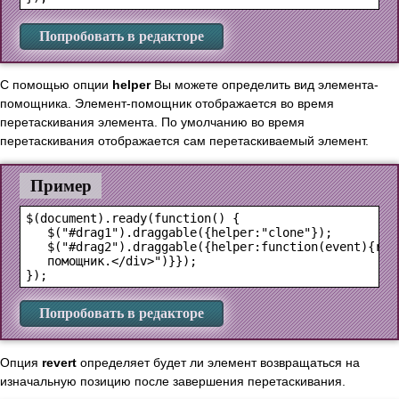
Попробовать в редакторе
С помощью опции
helper
Вы можете определить вид элемента-
помощника. Элемент-помощник отображается во время
перетаскивания элемента. По умолчанию во время
перетаскивания отображается сам перетаскиваемый элемент.
Пример
$(document).ready(function() {

   $("#drag1").draggable({helper:"clone"});

   $("#drag2").draggable({helper:function(event){retu
   помощник.</div>")}});

Попробовать в редакторе
Опция
revert
определяет будет ли элемент возвращаться на
изначальную позицию после завершения перетаскивания.