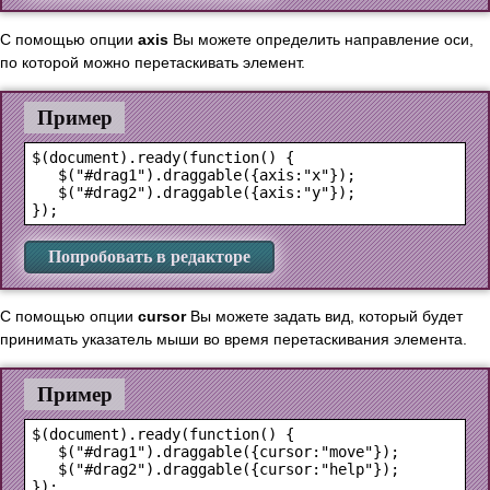
С помощью опции
axis
Вы можете определить направление оси,
по которой можно перетаскивать элемент.
Пример
$(document).ready(function() {

   $("#drag1").draggable({axis:"x"});

   $("#drag2").draggable({axis:"y"});

Попробовать в редакторе
С помощью опции
cursor
Вы можете задать вид, который будет
принимать указатель мыши во время перетаскивания элемента.
Пример
$(document).ready(function() {

   $("#drag1").draggable({cursor:"move"});

   $("#drag2").draggable({cursor:"help"});
