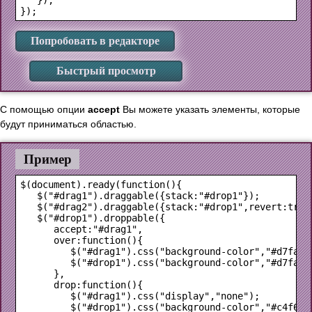
Попробовать в редакторе
Быстрый просмотр
С помощью опции
accept
Вы можете указать элементы, которые
будут приниматься областью.
Пример
$(document).ready(function(){

   $("#drag1").draggable({stack:"#drop1"});

   $("#drag2").draggable({stack:"#drop1",revert:true}
   $("#drop1").droppable({

      accept:"#drag1",

      over:function(){

         $("#drag1").css("background-color","#d7fa99"
         $("#drop1").css("background-color","#d7fa99"
      },

      drop:function(){

         $("#drag1").css("display","none");

         $("#drop1").css("background-color","#c4f66f"