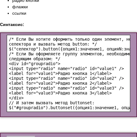
радио кнопки
флажки
ссылки
Синтаксис:
/* Если Вы хотите оформить только один элемент, необх
$("селектор").button({опция1:значение1, опцияN:значе
/* Если Вы оформляете группу элементов, необходимо вн
<div id="groupradio">

<input type="radio" name="radio" id="value1" />

<label for="value1">Радио кнопка 1</label>

<input type="radio" name="radio" id="value2" />

<label for="value2">Радио кнопка 2</label>

<input type="radio" name="radio" id="value3" />

<label for="value3">Радио кнопка 3</label>

</div> 
$("#groupradio").buttonset({опция1:значение1, опцияN