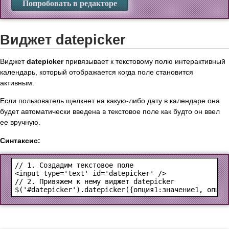
Попробовать в редакторе
Виджет datepicker
Виджет
datepicker
привязывает к текстовому полю интерактивный
календарь, который отображается когда поле становится
активным.
Если пользователь щелкнет на какую-либо дату в календаре она
будет автоматически введена в текстовое поле как будто он ввел
ее вручную.
Синтаксис:
<input type='text' id='datepicker' />
$('#datepicker').datepicker({опция1:значение1, опция