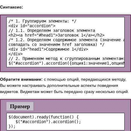
Синтаксис:
<div id="accordion">
<h2><a href="#head1">Заголовок 1</a></h2>
/* 1.2. Определяем содержимое элемента (значение атри
<div id="head1">Содержимое 1</div>

</div>
$("#accordion").accordion({опция1:значение1,опцияN:з
Обратите внимание:
с помощью опций, передающихся методу,
Вы можете настраивать дополнительные аспекты поведения
виджетов. Виджетам может быть передано сразу несколько опций.
Пример
$(document).ready(function() {

   $("#accordion").accordion();
