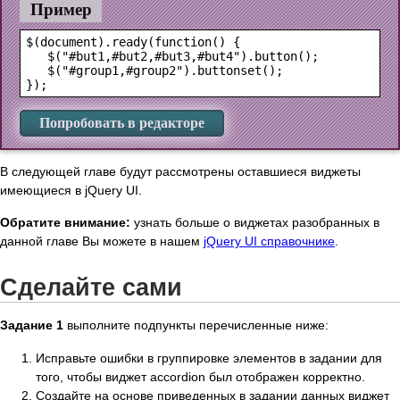
Пример
$(document).ready(function() {

   $("#but1,#but2,#but3,#but4").button();

   $("#group1,#group2").buttonset();

Попробовать в редакторе
В следующей главе будут рассмотрены оставшиеся виджеты
имеющиеся в jQuery UI.
Обратите внимание:
узнать больше о виджетах разобранных в
данной главе Вы можете в нашем
jQuery UI справочнике
.
Сделайте сами
Задание 1
выполните подпункты перечисленные ниже:
Исправьте ошибки в группировке элементов в задании для
того, чтобы виджет accordion был отображен корректно.
Создайте на основе приведенных в задании данных виджет