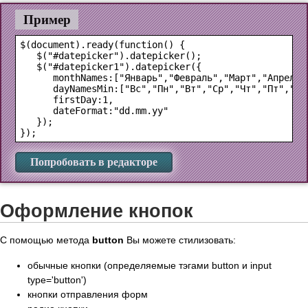
Пример
$(document).ready(function() {

   $("#datepicker").datepicker();

   $("#datepicker1").datepicker({

      monthNames:["Январь","Февраль","Март","Апрель"
      dayNamesMin:["Вс","Пн","Вт","Ср","Чт","Пт","Сб"
      firstDay:1,

      dateFormat:"dd.mm.yy"

   });

Попробовать в редакторе
Оформление кнопок
С помощью метода
button
Вы можете стилизовать:
обычные кнопки (определяемые тэгами button и input
type='button')
кнопки отправления форм