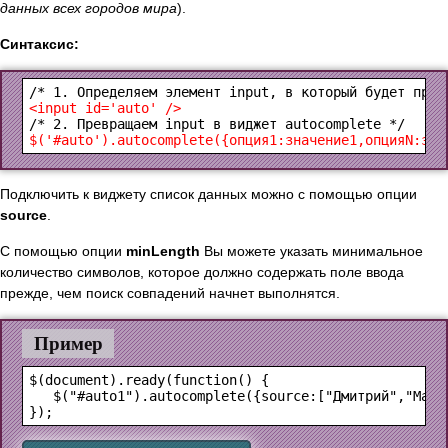
данных всех городов мира
).
Синтаксис:
<input id='auto' />
$('#auto').autocomplete({опция1:значение1,опцияN:зна
Подключить к виджету список данных можно с помощью опции
source
.
С помощью опции
minLength
Вы можете указать минимальное
количество символов, которое должно содержать поле ввода
прежде, чем поиск совпадений начнет выполнятся.
Пример
$(document).ready(function() {

   $("#auto1").autocomplete({source:["Дмитрий","Мари