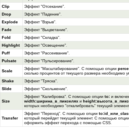
Clip
Эффект "Отсекание".
Drop
Эффект "Падение".
Explode
Эффект "Взрыв".
Fade
Эффект "Выцветание".
Fold
Эффект "Складка".
Highlight
Эффект "Освещение".
Puff
Эффект "Рассеивание".
Pulsate
Эффект "Пульсирование".
Эффект "Масштабирование". С помощью опции
perc
Scale
сколько процентов от текущего размера необходимо у
Shake
Эффект "Тряска".
Slide
Эффект "Скольжение".
Эффект "Калибровка". С помощью опции
to:
и включе
Size
width:ширина_в_пикселях
и
height:высота_в_пикс
которых необходимо "откалибровать" текущий элемент
Эффект "Переход". С помощью опции
to:id_или_cla
Transfer
который перейдет текущий элемент. С помощью опци
оформить эффект перехода с помощью CSS.