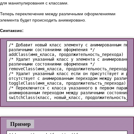
для манипулирования с классами.
Теперь переключение между различными оформлениями
элемента будет происходить анимировано.
Синтаксис:
/* Добавит новый класс элементу с анимированным перех
addClass(имя_класса, продолжительность_перехода)
/* Удалит указанный класс у элемента с анимированным 
removeClass(имя_класса, продолжительность_перехода)
/* Удалит указанный класс если он присутствует и доба
toggleClass(имя_класса, продолжительсть_перехода)
/* Переключится с класса указанного в первом параметр
switchClass(класс, новый_класс, продолжительность_пе
Пример