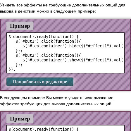
Увидеть все эффекты не требующие дополнительных опций для
вызова в действии можно в следующем примере:
Пример
$(document).ready(function() {

   $("#but1").click(function(){

      $("#testcontainer").hide($("#effect1").val(),{}
   });

   $("#but2").click(function(){

      $("#testcontainer").show($("#effect1").val(),{}
   });

Попробовать в редакторе
В следующем примере Вы можете увидеть использование
эффектов требующих для вызова дополнительных опций.
Пример
$(document).ready(function() {
