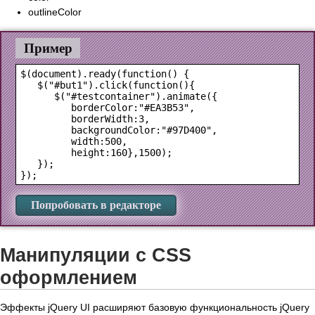
outlineColor
Пример
$(document).ready(function() {

   $("#but1").click(function(){

      $("#testcontainer").animate({

         borderColor:"#EA3B53",

         borderWidth:3,

         backgroundColor:"#97D400",

         width:500,

         height:160},1500);

   });

Попробовать в редакторе
Манипуляции с CSS
оформлением
Эффекты jQuery UI расширяют базовую функциональность jQuery