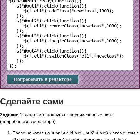
$(document).ready(function(){

   $("#but1").click(function(){

      $(".el1").addClass("newclass",1000);

   });

   $("#but2").click(function(){

      $(".el1").removeClass("newclass",1000);

   });

   $("#but3").click(function(){

      $(".el1").toggleClass("newclass",1000);

   });

   $("#but4").click(function(){

      $(".el1").switchClass("el1","newclass");

   });

Попробовать в редакторе
Сделайте сами
Задание 1
выполните подпункты перечисленные ниже
(подробности в редакторе):
После нажатия на кнопки с id but1, but2 и but3 к элементам c
id container1 и container2 должны примениться эффекты