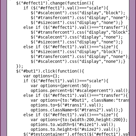
   $("#effect1").change(function(){

      if ($("#effect1").val()==="scale"){

         $("#scalecont").css("display","block");

         $("#transfercont").css("display","none");

         $("#sizecont").css("display","none");}

      else if ($("#effect1").val()==="transfer"){

         $("#transfercont").css("display","block");

         $("#scalecont").css("display","none");

         $("#sizecont").css("display","none");}

      else if ($("#effect1").val()==="size"){

         $("#sizecont").css("display","block");

         $("#transfercont").css("display","none");

         $("#scalecont").css("display","none");}

   });

   $("#but1").click(function(){

      var options={};

      if ($("#effect1").val()==="scale"){

         var options={percent:50};

         options.percent=$("#scalepercent").val();}  
      else if ($("#effect1").val()==="transfer"){

         var options={to:"#but1", className:"transfer
         options.to=$("#trans1").val();

         options.className=$("#trans2").val();}      
      else if ($("#effect1").val()==="size"){

         var options={to:{width:200,height:200}};

         options.to.width=$("#size1").val();

         options.to.height=$("#size2").val();}

      $("#testcontainer").effect($("#effect1").val(),