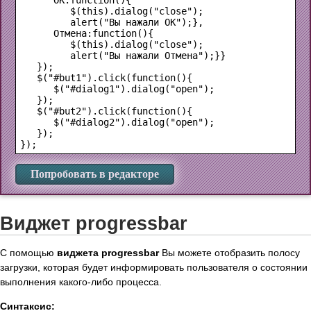
         $(this).dialog("close");

         alert("Вы нажали ОК");},

      Отмена:function(){

         $(this).dialog("close");

         alert("Вы нажали Отмена");}}

   });

   $("#but1").click(function(){

      $("#dialog1").dialog("open");

   });

   $("#but2").click(function(){

      $("#dialog2").dialog("open"); 

   });

Попробовать в редакторе
Виджет progressbar
С помощью
виджета progressbar
Вы можете отобразить полосу
загрузки, которая будет информировать пользователя о состоянии
выполнения какого-либо процесса.
Синтаксис: