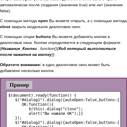
автоматически после создания (значение true) или нет (значение
false).
С помощью метода
open
Вы можете открыть, а с помощью метода
close
закрыть модальное диалоговое окно.
С помощью опции
buttons
Вы можете добавлять кнопки в
диалоговые окна. Кнопки определяются в следующем формате:
{
Название_Кнопки
: function(){
Код который выполниться
после нажатия на кнопку
}}
.
Обратите внимание:
в одно диалоговое окно может быть
добавлено несколько кнопок.
Пример
$(document).ready(function() {

   $("#dialog1").dialog({autoOpen:false,buttons:{

      OK:function(){

         $(this).dialog("close");

         alert("Вы нажали ОК");}}

   });

   $("#dialog2").dialog({autoOpen:false,buttons:{

      OK:function(){
