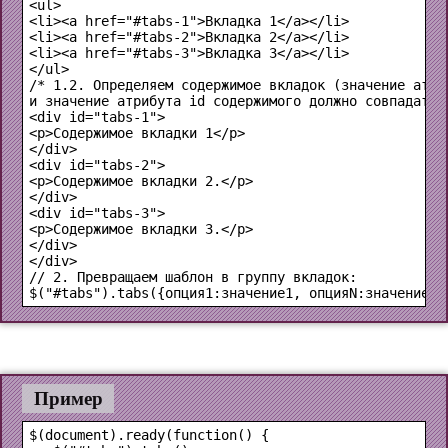
<ul>

<li><a href="#tabs-1">Вкладка 1</a></li>

<li><a href="#tabs-2">Вкладка 2</a></li>

<li><a href="#tabs-3">Вкладка 3</a></li>

</ul>
/* 1.2. Определяем содержимое вкладок (значение атриб
<div id="tabs-1">

<p>Содержимое вкладки 1</p>

</div>

<div id="tabs-2">

<p>Содержимое вкладки 2.</p>

</div>

<div id="tabs-3">

<p>Содержимое вкладки 3.</p>

</div>

</div>
$("#tabs").tabs({опция1:значение1, опцияN:значениеN}
Пример
$(document).ready(function() {
