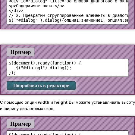
<div id="dialog" title="Заголовок диалогового окна">

<p>Содержимое окна.</p>

</div>
$( "#dialog" ).dialog({опция1:значение1, опцияN:знач
Пример
$(document).ready(function() {

   $("#dialog1").dialog();

Попробовать в редакторе
С помощью опции
width
и
height
Вы можете устанавливать высоту
и ширину диалоговых окон.
Пример
$(document).ready(function() {
