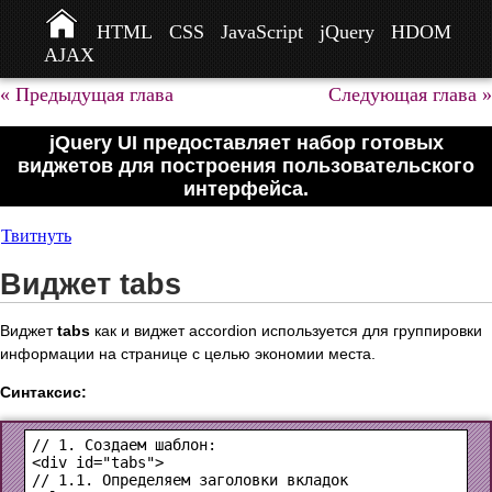
HTML
CSS
JavaScript
jQuery
HDOM
AJAX
« Предыдущая глава
Следующая глава »
jQuery UI предоставляет набор готовых
виджетов для построения пользовательского
интерфейса.
Твитнуть
Виджет tabs
Виджет
tabs
как и виджет accordion используется для группировки
информации на странице с целью экономии места.
Синтаксис:
<div id="tabs">