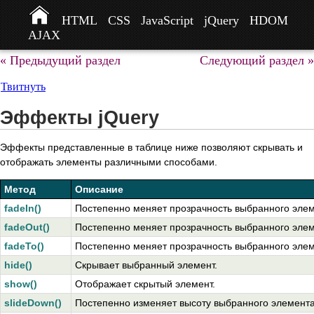
HTML
CSS
JavaScript
jQuery
HDOM
AJAX
« Предыдущий раздел
Следующий раздел »
Твитнуть
Эффекты jQuery
Эффекты представленные в таблице ниже позволяют скрывать и
отображать элементы различными способами.
Метод
Описание
fadeIn()
Постепенно меняет прозрачность выбранного элем
fadeOut()
Постепенно меняет прозрачность выбранного эле
fadeTo()
Постепенно меняет прозрачность выбранного элем
hide()
Скрывает выбранный элемент.
show()
Отображает скрытый элемент.
slideDown()
Постепенно изменяет высоту выбранного элемента