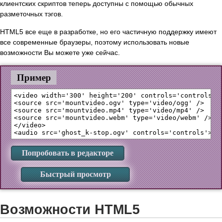
клиентских скриптов теперь доступны с помощью обычных
разметочных тэгов.
HTML5 все еще в разработке, но его частичную поддержку имеют
все современные браузеры, поэтому использовать новые
возможности Вы можете уже сейчас.
Пример
<video width='300' height='200' controls='controls'>

<source src='mountvideo.ogv' type='video/ogg' />

<source src='mountvideo.mp4' type='video/mp4' />

<source src='mountvideo.webm' type='video/webm' />

</video>

Попробовать в редакторе
Быстрый просмотр
Возможности HTML5