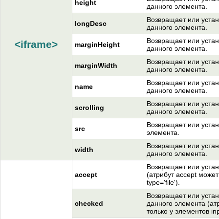
height
данного элемента.
Возвращает или устан
longDesc
данного элемента.
Возвращает или устан
<iframe>
marginHeight
данного элемента.
Возвращает или устан
marginWidth
данного элемента.
Возвращает или устан
name
данного элемента.
Возвращает или устана
scrolling
данного элемента.
Возвращает или устан
src
элемента.
Возвращает или устан
width
данного элемента.
Возвращает или устан
accept
(атрибут accept может
type='file').
Возвращает или устан
checked
данного элемента (ат
только у элементов inpu