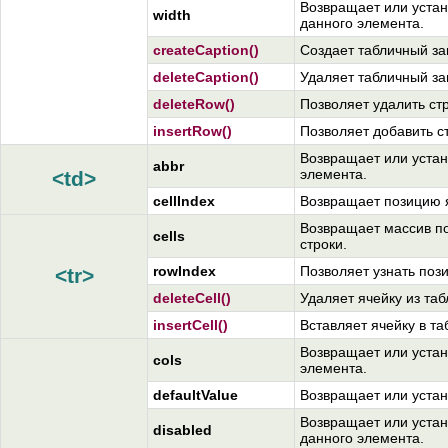
Возвращает или устан
width
данного элемента.
createCaption()
Создает табличный за
deleteCaption()
Удаляет табличный за
deleteRow()
Позволяет удалить стр
insertRow()
Позволяет добавить ст
Возвращает или устан
abbr
элемента.
<td>
cellIndex
Возвращает позицию я
Возвращает массив п
cells
строки.
rowIndex
Позволяет узнать поз
<tr>
deleteCell()
Удаляет ячейку из таб
insertCell()
Вставляет ячейку в та
Возвращает или устан
cols
элемента.
defaultValue
Возвращает или устан
Возвращает или устан
disabled
данного элемента.