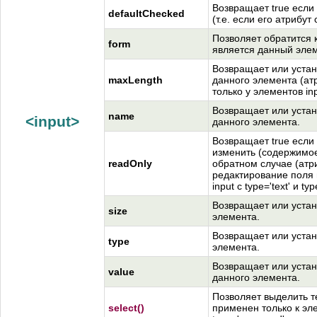
Возвращает true есл
defaultCheсked
(т.е. если его атрибут 
Позволяет обратится
form
является данный элем
Возвращает или устан
maxLength
данного элемента (ат
только у элементов inpu
Возвращает или устан
name
<input>
данного элемента.
Возвращает true если
изменить (содержимое 
readOnly
обратном случае (атр
редактирование поля 
input с type='text' и ty
Возвращает или устан
size
элемента.
Возвращает или устан
type
элемента.
Возвращает или устан
value
данного элемента.
Позволяет выделить т
select()
применен только к элем