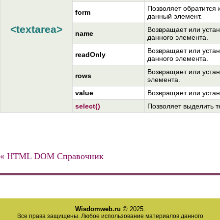
Позволяет обратится 
form
данный элемент.
<textarea>
Возвращает или устан
name
данного элемента.
Возвращает или устан
readOnly
данного элемента.
Возвращает или устан
rows
элемента.
value
Возвращает или устан
select()
Позволяет выделить т
« HTML DOM Справочник
Wisdomweb.ru
© 2025.
Все права защищены. Любое использование материалов данного