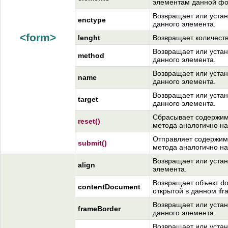
элементам данной ф
Возвращает или устан
enctype
данного элемента.
<form>
lenght
Возвращает количест
Возвращает или устан
method
данного элемента.
Возвращает или устан
name
данного элемента.
Возвращает или устан
target
данного элемента.
Сбрасывает содержим
reset()
метода аналогично на
Отправляет содержим
submit()
метода аналогично на
Возвращает или устан
align
элемента.
Возвращает объект d
contentDocument
открытой в данном ifr
Возвращает или устан
frameBorder
данного элемента.
Возвращает или устан