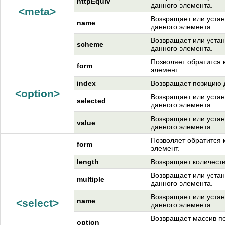
httpEquiv
данного элемента.
<meta>
Возвращает или устан
name
данного элемента.
Возвращает или устан
scheme
данного элемента.
Позволяет обратится 
form
элемент.
index
Возвращает позицию 
<option>
Возвращает или устан
selected
данного элемента.
Возвращает или устан
value
данного элемента.
Позволяет обратится 
form
элемент.
length
Возвращает количест
Возвращает или устан
multiple
данного элемента.
Возвращает или устан
name
<select>
данного элемента.
Возвращает массив по
option