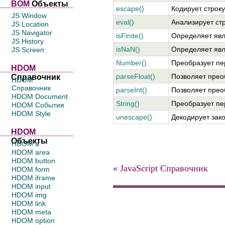
BOM
Объекты
escape()
Кодирует строку
JS Window
eval()
Анализирует стр
JS Location
JS Navigator
isFinite()
Определяет явл
JS History
isNaN()
Определяет явл
JS Screen
Number()
Преобразует пе
HDOM
parseFloat()
Позволяет прео
Справочник
HDOM
Справочник
parseInt()
Позволяет преоб
HDOM Document
String()
Преобразует пе
HDOM События
HDOM Style
unescape()
Декодирует зак
HDOM
Объекты
HDOM a
HDOM area
HDOM button
« JavaScript Справочник
HDOM form
HDOM iframe
HDOM input
HDOM img
HDOM link
HDOM meta
HDOM option