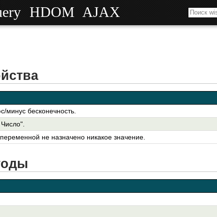
uery
HDOM
AJAX
йства
с/минус бесконечность.
 Число".
 переменной не назначено никакое значение.
тоды
.