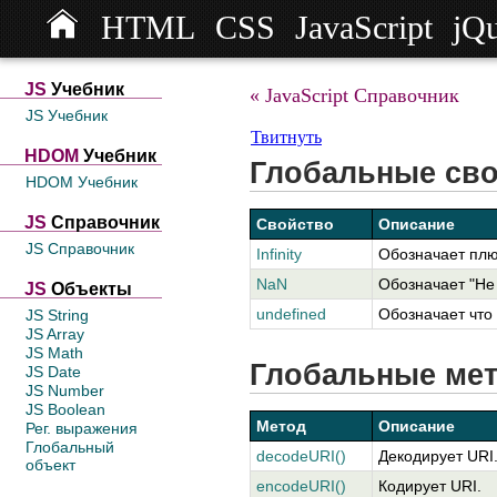
HTML
CSS
JavaScript
jQ
JS
Учебник
« JavaScript Справочник
JS Учебник
Твитнуть
HDOM
Учебник
Глобальные сво
HDOM Учебник
JS
Справочник
Свойство
Описание
JS Справочник
Infinity
Обозначает плю
NaN
Обозначает "Не
JS
Объекты
undefined
Обозначает что
JS String
JS Array
JS Math
Глобальные ме
JS Date
JS Number
JS Boolean
Метод
Описание
Рег. выражения
Глобальный
decodeURI()
Декодирует URI
объект
encodeURI()
Кодирует URI.