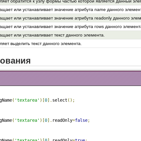
ляет обратится к узлу формы частью которой является данный эле
ащает или устанавливает значение атрибута name данного элемен
ащает или устанавливает значение атрибута readonly данного элем
ащает или устанавливает значение атрибута rows данного элемент
ащает или устанавливает текст данного элемента.
ляет выделить текст данного элемента.
зования
gName
(
'textarea'
)[
0
].
select
();
gName
(
'textarea'
)[
0
].
readOnly
=
false
;
gName
(
'textarea'
)[
0
].
readOnly
=
true
;