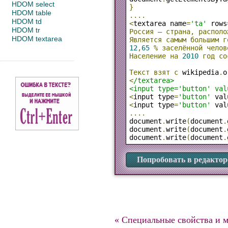
HDOM select
}
HDOM table
....
HDOM td
<
textarea name
=
'ta'
 rows
HDOM tr
Россия
—
страна,
располо
HDOM textarea
Является
самым
большим
г
12
,
65
%
заселённой
челов
Население
на
2010
год
со
Текст
взят
с
 wikipedia
.
o
<
/textarea>

<input type='button' val
<
input type
=
'button'
 val
<
input type
=
'button'
 val
....
document
.
write
(
document
.
document
.
write
(
document
.
document
.
write
(
document
.
Попробовать в редактор
« Специальные свойства и 