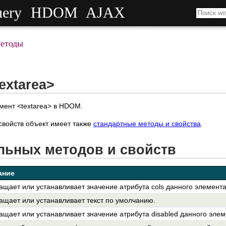
uery
HDOM
AJAX
методы
extarea>
мент <textarea> в HDOM.
войств объект имеет также
стандартные методы и свойства
.
льных методов и свойств
ание
ащает или устанавливает значение атрибута cols данного элемента
ащает или устанавливает текст по умолчанию.
ащает или устанавливает значение атрибута disabled данного элем