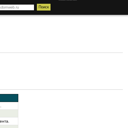
.
ента.