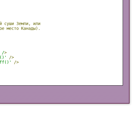
й
суши
Земли,
или
ое
место
Канады).
 /
>
()'
/>
ff()'
/>