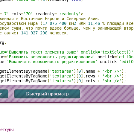
=
'7'
 cols
=
'70'
 readonly
=
'readonly'
>
женная
в
Восточной
Европе
и
Северной
Азии.
осударством
мира
(
17
075
400
км
2
или
11
,
46
%
площади
все
еком
суши,
что
почти
вдвое
больше,
чем
у
занимающей
втор
ставляет
141
927
296
человек.
rg
.
ue='Выделить текст элемента выше' onclick='textSelect()'
ue
=
'Включить возможность редактирования'
 onclick
=
'editOn
ue
=
'Выключить возможность редактирования'
 onclick
=
'editO
getElementsByTagName
(
'textarea'
)[
0
].
name 
+
'<br />'
);
getElementsByTagName
(
'textarea'
)[
0
].
rows 
+
'<br />'
);
getElementsByTagName
(
'textarea'
)[
0
].
cols 
+
'<br />'
);
е
Быстрый просмотр
методы