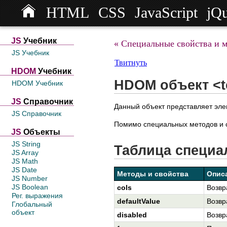
HTML
CSS
JavaScript
jQ
JS
Учебник
« Специальные свойства и 
JS Учебник
Твитнуть
HDOM
Учебник
HDOM объект <t
HDOM Учебник
JS
Справочник
Данный объект представляет эле
JS Справочник
Помимо специальных методов и с
JS
Объекты
JS String
Таблица специа
JS Array
JS Math
JS Date
Методы и свойства
Опис
JS Number
JS Boolean
cols
Возвр
Рег. выражения
defaultValue
Возвр
Глобальный
объект
disabled
Возвр