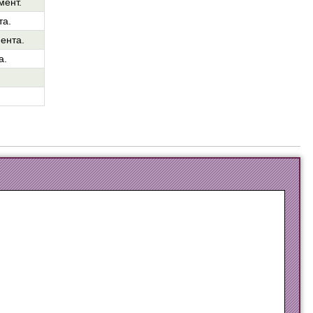
мент.
та.
ента.
а.