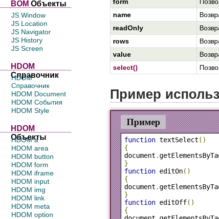
form
Позво
BOM
Объекты
name
Возвр
JS Window
JS Location
readOnly
Возвр
JS Navigator
JS History
rows
Возвр
JS Screen
value
Возвр
HDOM
select()
Позво
Справочник
HDOM
Справочник
Пример исполь
HDOM Document
HDOM События
HDOM Style
Пример
HDOM
Объекты
HDOM a
function
 textSelect
()
{
HDOM area
document
.
getElementsByTa
HDOM button
}
HDOM form
function
 editOn
()
HDOM iframe
{
HDOM input
document
.
getElementsByTa
HDOM img
}
HDOM link
function
 editOff
()
HDOM meta
{
HDOM option
document
.
getElementsByTa