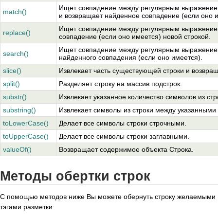
Ищет совпадение между регулярным выражением
match()
и возвращает найденное совпадение (если оно и
Ищет совпадение между регулярным выражением
replace()
совпадение (если оно имеется) новой строкой.
Ищет совпадение между регулярным выражением
search()
найденного совпадения (если оно имеется).
slice()
Извлекает часть существующей строки и возвращ
split()
Разделяет строку на массив подстрок.
substr()
Извлекает указанное количество символов из стр
substring()
Извлекает символы из строки между указанными
toLowerCase()
Делает все символы строки строчными.
toUpperCase()
Делает все символы строки заглавными.
valueOf()
Возвращает содержимое объекта Строка.
Методы обертки строк
С помощью методов ниже Вы можете обернуть строку желаемыми
тэгами разметки: