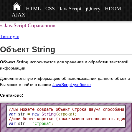
HTML
CSS
JavaScript
jQuery
HDOM
AJAX
« JavaScript Справочник
Твитнуть
Объект String
Объект String
используется для хранения и обработки текстовой
информации.
Дополнительную информацию об использовании данного объекта
Вы можете найти в нашем
JavaScript учебнике
.
Синтаксис:
//Вы можете создать объект Строка двумя способами:
var
 str 
=
new
String
(строка);
//или более коротко (также можно использовать одинар
var
 str 
=
"строка"
;