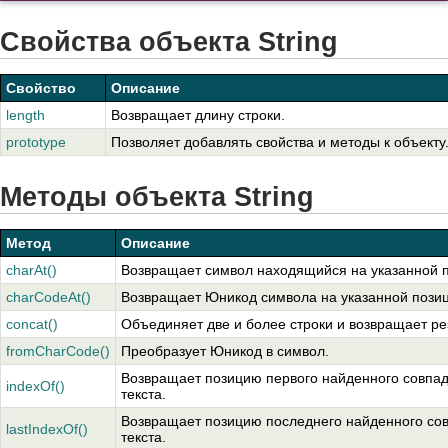
Свойства объекта String
Свойство
Описание
length
Возвращает длину строки.
prototype
Позволяет добавлять свойства и методы к объекту
Методы объекта String
Метод
Описание
charAt()
Возвращает символ находящийся на указанной п
charCodeAt()
Возвращает Юникод символа на указанной позиц
concat()
Объединяет две и более строки и возвращает рез
fromCharCode()
Преобразует Юникод в символ.
Возвращает позицию первого найденного совпад
indexOf()
текста.
Возвращает позицию последнего найденного сов
lastIndexOf()
текста.